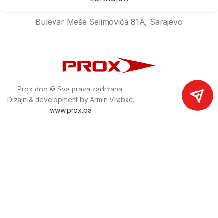
Bulevar Meše Selimovića 81A, Sarajevo
Prox doo © Sva prava zadržana.
Dizajn & development by Armin Vrabac.
www.prox.ba
Pratite nas na društvenim mrežama
proxdoo
Najveća trgovina mašina i alata u
Bosni i Hercegovini.