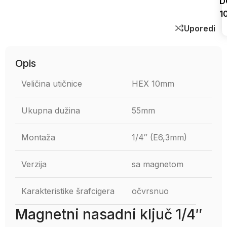
D
1
Uporedi
Opis
Veličina utičnice
HEX 10mm
Ukupna dužina
55mm
Montaža
1/4″ (E6,3mm)
Verzija
sa magnetom
Karakteristike šrafcigera
očvrsnuo
Magnetni nasadni ključ 1/4″