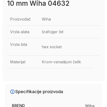
10 mm Wiha 04632
Proizvođač
Wiha
Vrsta alata
šrafciger bit
Vrsta bita
hex socket
Materijal
Krom-vanadijum čelik
Specifikacije proizvoda
BREND
Wiha