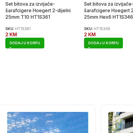
Set bitova za izvijače-
Set bitova za izvijače
šarafcigere Hoegert 2-dijelni
šarafcigere Hoegert 2
25mm T10 HT1S361
25mm Hex6 HT1S346
SKU:
HT1S361
SKU:
HT1S346
2
KM
2
KM
DODAJ U KORPU
DODAJ U KORPU