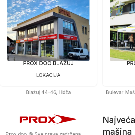
PROX DOO BLAŽUJ
PR
LOKACIJA
Blažuj 44-46, Ilidža
Bulevar Meš
Najveća
mašina i
Prox doo © Sva prava zadržana.