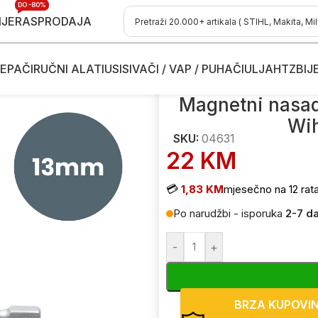
DO -80%
IJE
RASPRODAJA
EPAČI
RUČNI ALATI
USISIVAČI / VAP / PUHAČI
ULJA
HTZ
BIJ
daci za izvijače - šarafcigere
/
Magnetni nasadni ključ za izvijač
Magnetni nasadn
Wih
SKU:
04631
22
KM
💳
1,83 KM
mjesečno na 12 rat
Po narudžbi - isporuka
2-7 d
-
+
BRZA KUPOVI