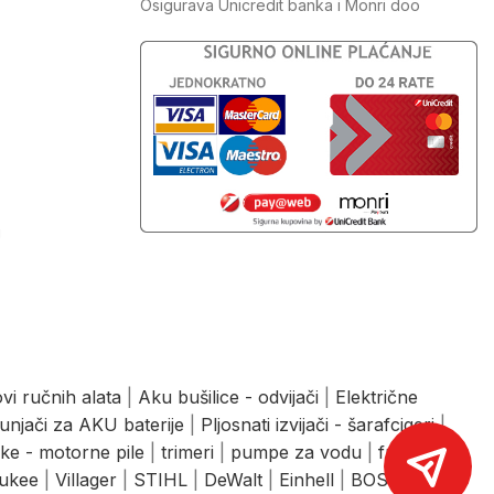
Osigurava Unicredit banka i Monri doo
J
vi ručnih alata
|
Aku bušilice - odvijači
|
Električne
unjači za AKU baterije
|
Pljosnati izvijači - šarafcigeri
|
ke - motorne pile
|
trimeri
|
pumpe za vodu
|
freze
|
ukee
|
Villager
|
STIHL
|
DeWalt
|
Einhell
|
BOSCH
|