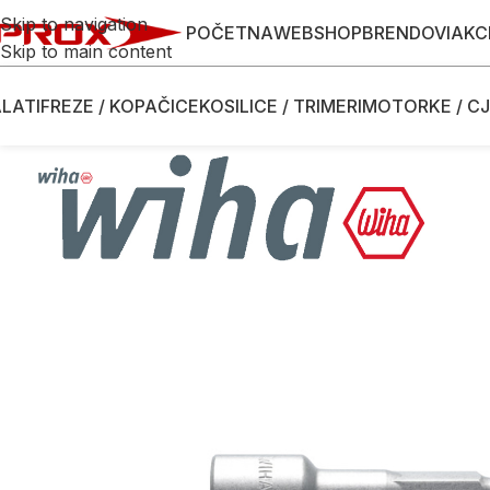
Skip to navigation
POČETNA
WEBSHOP
BRENDOVI
AKC
Skip to main content
LATI
FREZE / KOPAČICE
KOSILICE / TRIMERI
MOTORKE / CJ
Početna
/
Webshop
/
Ručni alati
/
Izvijači - šarafcigeri
/
Nastavci i do