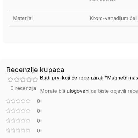
Materijal
Krom-vanadijum čeli
Recenzije kupaca
Budi prvi koji će recenzirati “Magnetni n
0 recenzija
Morate biti
ulogovani
da biste objavili rece
0
0
0
0