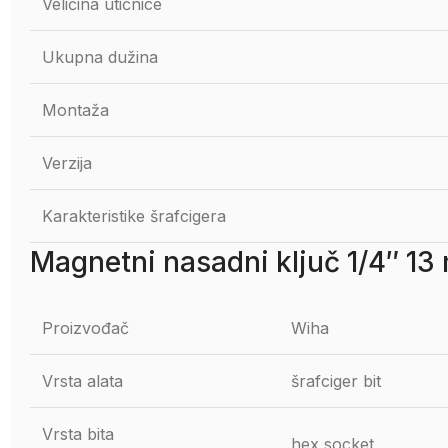
Veličina utičnice
Ukupna dužina
Montaža
Verzija
Karakteristike šrafcigera
Magnetni nasadni ključ 1/4″ 1
Proizvođač
Wiha
Vrsta alata
šrafciger bit
Vrsta bita
hex socket