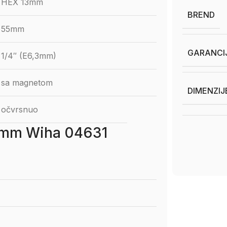
HEX 13mm
BREND
55mm
GARANCI
1/4″ (E6,3mm)
sa magnetom
DIMENZIJ
očvrsnuo
3 mm Wiha 04631