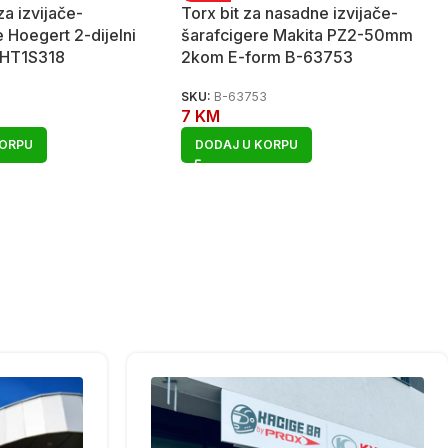
za izvijače-
Torx bit za nasadne izvijače-
 Hoegert 2-dijelni
šarafcigere Makita PZ2-50mm
 HT1S318
2kom E-form B-63753
8
SKU:
B-63753
7
KM
KORPU
DODAJ U KORPU