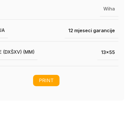
Wiha
JA
12 mjeseci garancije
E (DXŠXV) (MM)
13×55
PRINT