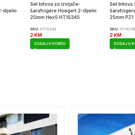
-
Set bitova za izvijače-
Set bitova 
-dijelni
šarafcigere Hoegert 2-dijelni
šarafcigere
25mm Hex5 HT1S345
25mm PZ1
SKU:
HT1S345
SKU:
HT1S31
2
KM
2
KM
DODAJ U KORPU
DODAJ U 