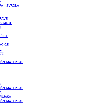
A
PA – SVRDLA
TRAVE
SIJANJE
a
AČICE
AČICE
E
CE
ŠNI MATERIJAL
I
ŠNI MATERIJAL
A
VNJAKA
ŠNI MATERIJAL