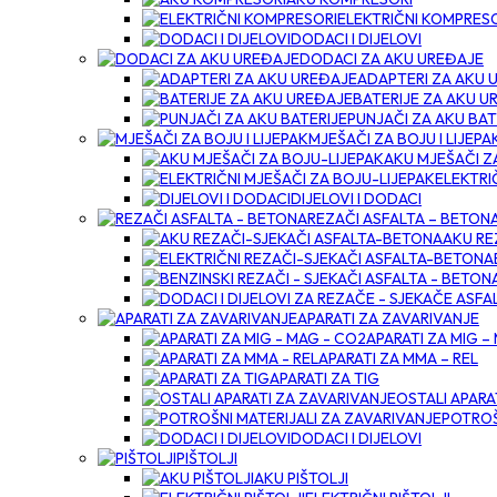
ELEKTRIČNI KOMPRES
DODACI I DIJELOVI
DODACI ZA AKU UREĐAJE
ADAPTERI ZA AKU 
BATERIJE ZA AKU U
PUNJAČI ZA AKU BAT
MJEŠAČI ZA BOJU I LIJEPA
AKU MJEŠAČI Z
ELEKTRI
DIJELOVI I DODACI
REZAČI ASFALTA – BETON
AKU RE
APARATI ZA ZAVARIVANJE
APARATI ZA MIG –
APARATI ZA MMA – REL
APARATI ZA TIG
OSTALI APARA
POTROŠ
DODACI I DIJELOVI
PIŠTOLJI
AKU PIŠTOLJI