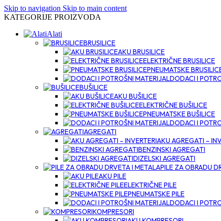
Skip to navigation
Skip to main content
KATEGORIJE PROIZVODA
Alati
BRUSILICE
AKU BRUSILICE
ELEKTRIČNE BRUSILICE
PNEUMATSKE BRUSILIC
DODACI I POTRO
BUŠILICE
AKU BUŠILICE
ELEKTRIČNE BUŠILICE
PNEUMATSKE BUŠILICE
DODACI I POTRO
AGREGATI
AKU AGREGATI – IN
BENZINSKI AGREGATI
DIZELSKI AGREGATI
PILE ZA OBRADU D
AKU PILE
ELEKTRIČNE PILE
PNEUMATSKE PILE
DODACI I POTRO
KOMPRESORI
AKU KOMPRESORI