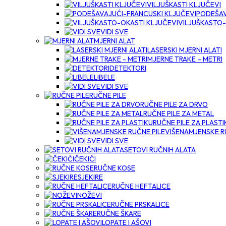
VILJUŠKASTI KLJUČEVI
PODEŠAV
VILJUŠKASTO-
VIDI SVE
MJERNI ALAT
LASERSKI MJERNI ALATI
MJERNE TRAKE – METRI
DETEKTORI
LIBELE
VIDI SVE
RUČNE PILE
RUČNE PILE ZA DRVO
RUČNE PILE ZA METAL
RUČNE PILE ZA PLASTI
VIŠENAMJENSKE R
VIDI SVE
SETOVI RUČNIH ALATA
ČEKIĆI
RUČNE KOSE
SJEKIRE
RUČNE HEFTALICE
NOŽEVI
RUČNE PRSKALICE
RUČNE ŠKARE
LOPATE I AŠOVI