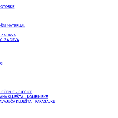
 MOTORKE
ŠNI MATERIJAL
I ZA DRVA
ČI ZA DRVA
RI
SJEČENJE – SJEČICE
ANA KLIJEŠTA – KOMBINIRKE
VAJUĆA KLIJEŠTA – PAPAGAJKE