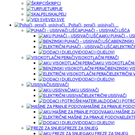
ŠKRIPCI
TURPIJE
SKALPELI
VIDI SVE
Puhači, perači, usisivači…
PUHAČI – USISIVAČI LIŠĆA
AKU PUHAČI – USI
BENZINSKI 
ELEKTRIČN
DODACI I DIJELOVI
VISOKOTLAČNI PERAČI
AKU VISOKOTLAČNI
BENZINSKI VI
ELEKTRIČNI 
DODACI I DIJELOVI
USISIVAČI
AKU USISIVAČI
ELEKTRIČNI USISIVAČI
DODACI I POTRO
MAŠINE ZA PRANJE POD
AKU MAŠINE Z
ELEKT
DODACI I DIJELOVI
FREZE ZA SNIJEG
AKU FREZE ZA SNIJEG