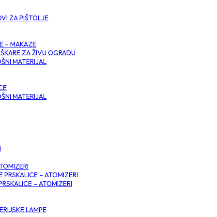
OVI ZA PIŠTOLJE
E – MAKAZE
 ŠKARE ZA ŽIVU OGRADU
ŠNI MATERIJAL
CE
ŠNI MATERIJAL
I
ATOMIZERI
E PRSKALICE – ATOMIZERI
PRSKALICE – ATOMIZERI
ERIJSKE LAMPE