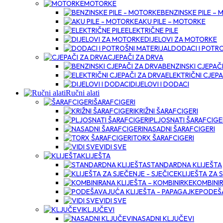
MOTORKE
BENZINSKE PILE –
AKU PILE – MOTORKE
ELEKTRIČNE PILE
DIJELOVI ZA MOTORKE
DODACI I POTRO
CJEPAČI ZA DRVA
BENZINSKI CJEPAČ
ELEKTRIČNI CJEPA
DIJELOVI I DODACI
Ručni alati
ŠARAFCIGERI
KRIŽNI ŠARAFCIGERI
PLJOSNATI ŠARAFCIGE
NASADNI ŠARAFCIGERI
TORX ŠARAFCIGERI
VIDI SVE
KLIJEŠTA
STANDARDNA KLIJEŠTA
KLIJEŠTA ZA 
KOMBINIR
PODEŠA
VIDI SVE
KLJUČEVI
NASADNI KLJUČEVI