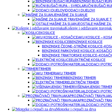
BENZINSKI BUŠAČI RUP
RUČNI BUŠAČI RU
DODACI I DIJELOVI
MAŠINE ZA SIJANJE
MAŠINE ZA SIJANJE 
OSTALE MAŠINE ZA 
Košenje i održavanje travnjak
KOSILICE
AKU KOSILICE – KOS
BENZINSKE KOSILICE
BENZINSKE ČEONE-STRIŽNE KOSILICE-KOS
BENZINSKE PARKOVSKE KOSILICE-KOSAČIC
BENZINSKE TRAKTORSKE KOSILICE-KOSAČI
ELEKTRIČNE KOSILICE
DODACI I POTRO
TRIMERI
AKU TRIMERI
BENZINSKI TRIMERI
ELEKTRIČNI TRIMERI
VIŠENAMJENSKI TRIMER
DODACI I POTRO
PROZRAČIVAČI TRAVNJAK
PROZRAČIVAČI TRA
DODACI I POTRO
Motorke i cjepači za drva