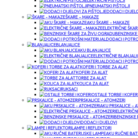
ELEKTRIČNI PIŠTOLJI
PNEUMATSKI PIŠTOLJI
DODACI I DIJEL
ŠKARE – MAKAZE
AKU ŠKARE – MAKAZE
ELEKTRIČNE ŠKAR
BENZINSKE
DODACI I POTRO
BLANJALICE
AKU BLANJALICE
ELEKTRIČNE BLANJALI
DODACI I POTRO
KOFERI I TORBE ZA ALAT
KOFERI ZA ALAT
TORBE ZA ALAT
KOLICA ZA ALAT
RUKSACI
OSTALE TORBE I KOFER
PRSKALICE – ATOMIZERI
AKU PRSKALICE – 
ELEKTRIČN
BENZINSKE 
DODACI I DIJELOVI
LAMPE I REFLEKTORI
AKU RUČNE BAT