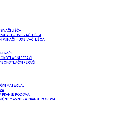
SIVAČI LIŠĆA
PUHAČI – USISIVAČI LIŠĆA
I PUHAČI – USISIVAČI LIŠĆA
 PERAČI
SOKOTLAČNI PERAČI
VISOKOTLAČNI PERAČI
ŠNI MATERIJAL
OVA
A PRANJE PODOVA
RIČNE MAŠINE ZA PRANJE PODOVA