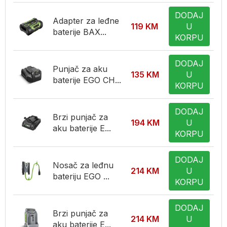
DODAJ
Adapter za leđne
119
KM
U
baterije BAX...
KORPU
DODAJ
Punjač za aku
135
KM
U
baterije EGO CH...
KORPU
DODAJ
Brzi punjač za
194
KM
U
aku baterije E...
KORPU
DODAJ
Nosač za leđnu
214
KM
U
bateriju EGO ...
KORPU
DODAJ
Brzi punjač za
214
KM
U
aku baterije E...