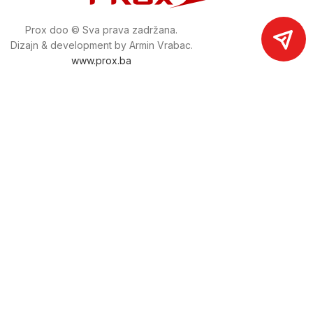
Prox doo © Sva prava zadržana.
Dizajn & development by Armin Vrabac.
www.prox.ba
Pratite nas na društvenim mrežama
proxdoo
Najveća trgovina mašina i alata u
Bosni i Hercegovini.
Tri prodajne lokacije alata i mašina u Sarajevu.
Više od 800 kategorija alata i mašina u kojima ćete pronaći
sve sortirano i raspoređeno, sa preko 22 000 artikala u
ponudi. Zastupamo i nudimo više od 230 brendova !