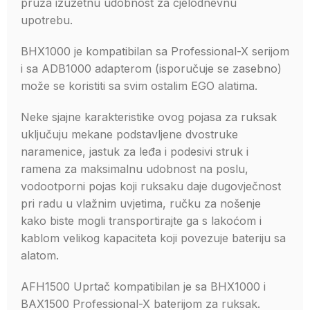
pruža izuzetnu udobnost za cjelodnevnu
upotrebu.
BHX1000 je kompatibilan sa Professional-X serijom
i sa ADB1000 adapterom (isporučuje se zasebno)
može se koristiti sa svim ostalim EGO alatima.
Neke sjajne karakteristike ovog pojasa za ruksak
uključuju mekane podstavljene dvostruke
naramenice, jastuk za leđa i podesivi struk i
ramena za maksimalnu udobnost na poslu,
vodootporni pojas koji ruksaku daje dugovječnost
pri radu u vlažnim uvjetima, ručku za nošenje
kako biste mogli transportirajte ga s lakoćom i
kablom velikog kapaciteta koji povezuje bateriju sa
alatom.
AFH1500 Uprtač kompatibilan je sa BHX1000 i
BAX1500 Professional-X baterijom za ruksak.