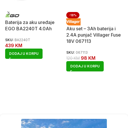
-18%
Baterija za aku uređaje
EGO BA2240T 4.0Ah
Aku set – 3Ah baterija i
2.4A punjač Villager Fuse
SKU:
BA2240T
18V 067113
439
KM
SKU:
067113
DODAJ U KORPU
98
KM
120
KM
DODAJ U KORPU