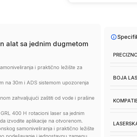
Specifi
van alat sa jednim dugmetom
PRECIZN
moniveliranja i praktično ležište za
BOJA LAS
4 mm na 30m i ADS sistemom upozorenja
nom zahvaljujući zaštiti od vode i prašine
KOMPATIB
 GRL 400 H rotacioni laser sa jednim
 izvodite aplikacije na otvorenom.
LASERSKA
nskog samoniveliranja i praktično ležište
vno podešavanje i jednostavnu zamenu