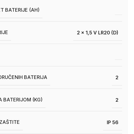
T BATERIJE (AH)
RIJE
2 x 1,5 V LR20 (D)
ORUČENIH BATERIJA
2
A BATERIJOM (KG)
2
 ZAŠTITE
IP 56