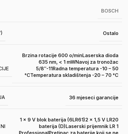
BOSCH
)
Ostalo
Brzina rotacije 600 o/min
Laserska dioda
635 nm, < 1 mW
Navoj za tronožac
CIJE
5/8″-11
Radna temperatura -10 – 50
°C
Temperatura skladištenja -20 – 70 °C
JA
36 mjeseci garancije
1 x 9 V blok baterija (6LR61)
2 x 1,5 V LR20
NI
baterija (D)
Laserski prijemnik LR 1
Professional
Pretinac za baterije koji se ne