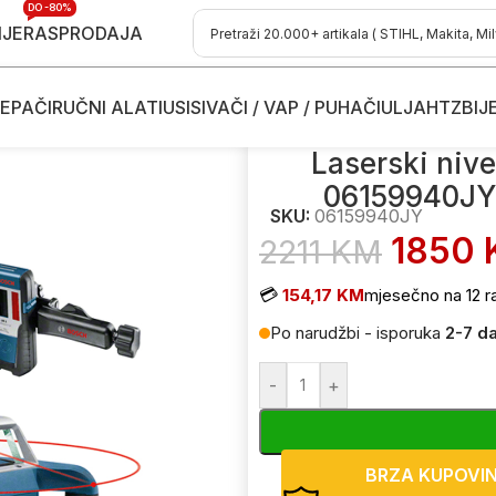
DO -80%
IJE
RASPRODAJA
EPAČI
RUČNI ALATI
USISIVAČI / VAP / PUHAČI
ULJA
HTZ
BIJ
serski niveliri
/
Laserski nivelir rotacioni Bosch GRL 400 H 061
Laserski nive
06159940JY
SKU:
06159940JY
1850
2211
KM
💳
154,17 KM
mjesečno na 12 r
Po narudžbi - isporuka
2-7 d
-
+
BRZA KUPOVI