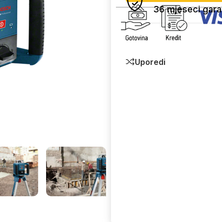
36 mjeseci gara
Uporedi