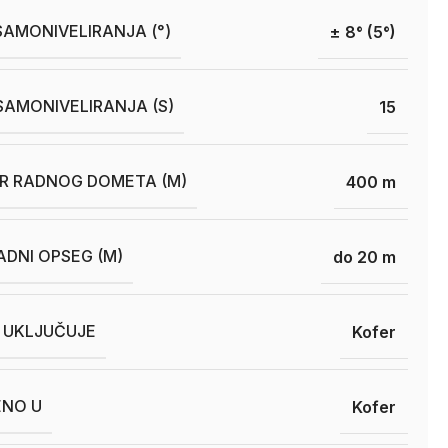
AMONIVELIRANJA (°)
± 8° (5°)
SAMONIVELIRANJA (S)
15
R RADNOG DOMETA (M)
400 m
RADNI OPSEG (M)
do 20 m
 UKLJUČUJE
Kofer
ENO U
Kofer