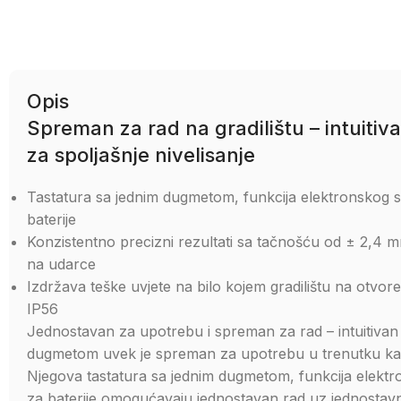
Opis
Spreman za rad na gradilištu – intuiti
za spoljašnje nivelisanje
Tastatura sa jednim dugmetom, funkcija elektronskog sa
baterije
Konzistentno precizni rezultati sa tačnošću od ± 2,
na udarce
Izdržava teške uvjete na bilo kojem gradilištu na otvore
IP56
Jednostavan za upotrebu i spreman za rad – intuitivan
dugmetom uvek je spreman za upotrebu u trenutku kada
Njegova tastatura sa jednim dugmetom, funkcija elektro
za baterije omogućavaju jednostavan rad uz jednosta