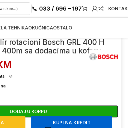
📞
033 / 696 – 197
KONTAK
ELA TEHNIKA
OKUĆNICA
OSTALO
59940JY 400m sa dodacima u koferu
lir rotacioni Bosch GRL 400 H
 400m sa dodacima u koferu
KM
ata
ana
DODAJ U KORPU
NA
KUPI NA KREDIT