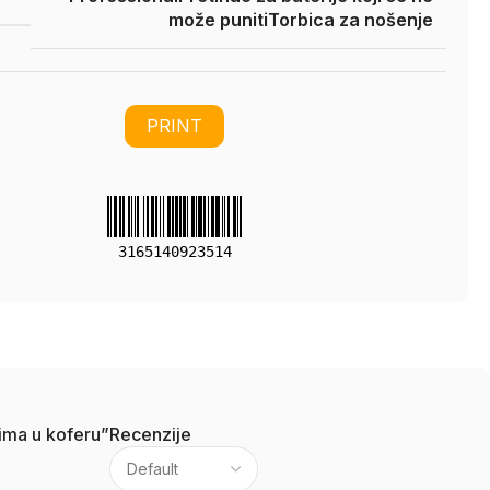
može puniti
Torbica za nošenje
PRINT
3165140923514
ima u koferu”
Recenzije