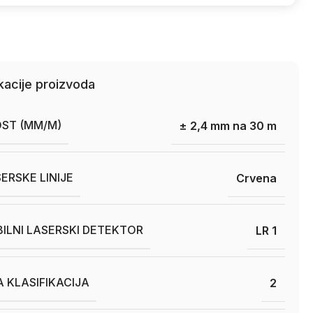
kacije proizvoda
OST (MM/M)
± 2,4 mm na 30 m
ERSKE LINIJE
Crvena
ILNI LASERSKI DETEKTOR
LR 1
 KLASIFIKACIJA
2