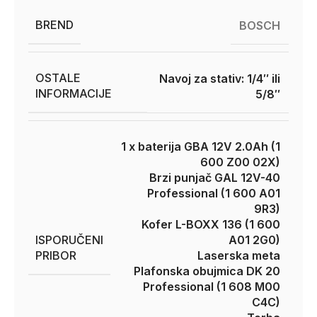
BREND
BOSCH
OSTALE
Navoj za stativ: 1/4″ ili
INFORMACIJE
5/8″
1 x baterija GBA 12V 2.0Ah (1
600 Z00 02X)
Brzi punjač GAL 12V-40
Professional (1 600 A01
9R3)
Kofer L-BOXX 136 (1 600
ISPORUČENI
A01 2G0)
PRIBOR
Laserska meta
Plafonska obujmica DK 20
Professional (1 608 M00
C4C)