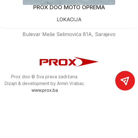
PROX DOO MOTO OPREMA
LOKACIJA
Bulevar Meše Selimovića 81A, Sarajevo
Prox doo © Sva prava zadržana.
Dizajn & development by Armin Vrabac.
www.prox.ba
Pratite nas na društvenim mrežama
proxdoo