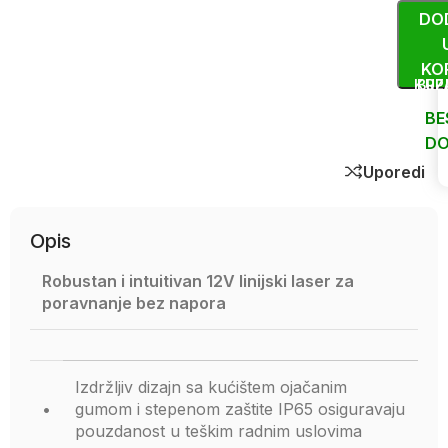
DO
KO
KUP
BRZ
BE
DO
Uporedi
Opis
Robustan i intuitivan 12V linijski laser za
poravnanje bez napora
Izdržljiv dizajn sa kućištem ojačanim
•
gumom i stepenom zaštite IP65 osiguravaju
pouzdanost u teškim radnim uslovima