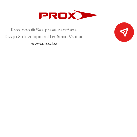
Prox doo © Sva prava zadržana.
Dizajn & development by Armin Vrabac.
www.prox.ba
Pratite nas na društvenim mrežama
proxdoo
Najveća trgovina mašina i alata u
Bosni i Hercegovini.
Tri prodajne lokacije alata i mašina u Sarajevu.