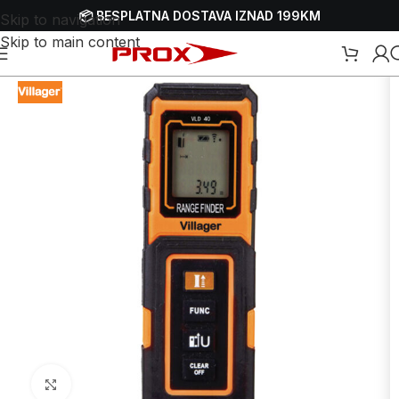
📦 BESPLATNA DOSTAVA IZNAD 199KM
Skip to navigation
Skip to main content
ati
/
Mjerni alat
/
Laserski mjerni alati
/
Laserski metri - mjerači udaljenosti
Uvećaj sliku