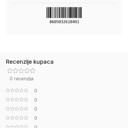
8605032618401
Recenzije kupaca
0 recenzija
0
0
0
0
0