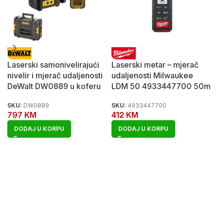
Laserski samonivelirajući
Laserski metar – mjerač
nivelir i mjerač udaljenosti
udaljenosti Milwaukee
DeWalt DW0889 u koferu
LDM 50 4933447700 50m
SKU:
DW0889
SKU:
4933447700
797
KM
412
KM
DODAJ U KORPU
DODAJ U KORPU