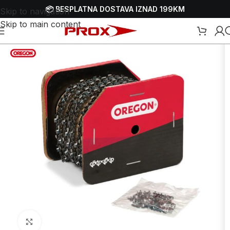
📦 BESPLATNA DOSTAVA IZNAD 199KM
Skip to navigation
Skip to main content
i materijal za pile za drva - motorke
/
Lanci za motorne pile - motorke
Uvećaj sliku