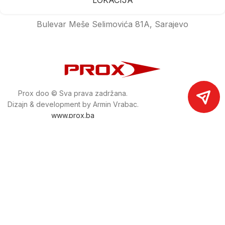
Bulevar Meše Selimovića 81A, Sarajevo
Prox doo © Sva prava zadržana.
Dizajn & development by Armin Vrabac.
www.prox.ba
Pratite nas na društvenim mrežama
proxdoo
Najveća trgovina mašina i alata u
Bosni i Hercegovini.