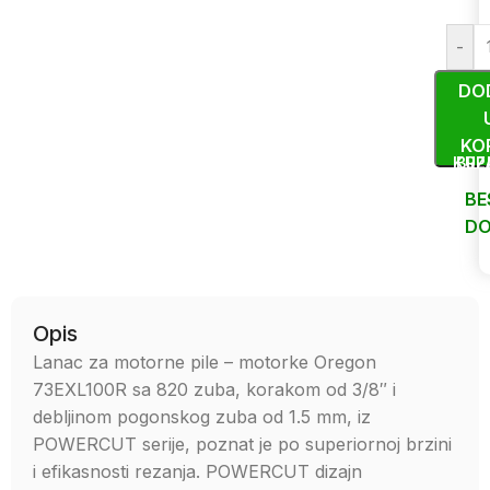
-
DO
KO
KUP
BRZ
BE
DO
Uporedi
Opis
Lanac za motorne pile – motorke Oregon
73EXL100R sa 820 zuba, korakom od 3/8″ i
debljinom pogonskog zuba od 1.5 mm, iz
POWERCUT serije, poznat je po superiornoj brzini
i efikasnosti rezanja. POWERCUT dizajn