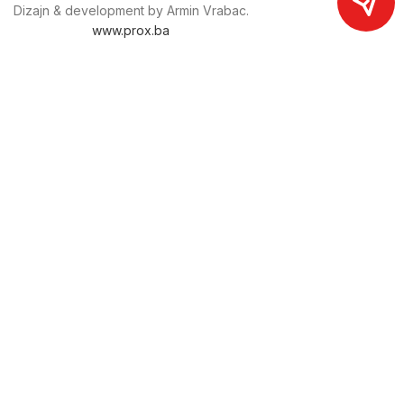
Dizajn & development by Armin Vrabac.
www.prox.ba
Pratite nas na društvenim mrežama
proxdoo
Najveća trgovina mašina i alata u
Bosni i Hercegovini.
Tri prodajne lokacije alata i mašina u Sarajevu.
Više od 800 kategorija alata i mašina u kojima ćete pronaći
sve sortirano i raspoređeno, sa preko 22 000 artikala u
ponudi. Zastupamo i nudimo više od 230 brendova !
Dostava u cijeloj BiH za 24/48h.