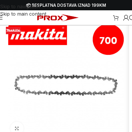
📦 BESPLATNA DOSTAVA IZNAD 199KM
Skip to navigation
Skip to main content
aterijal za pile za drva - motorke
/
Lanci za motorne pile - motorke
Uvećaj sliku