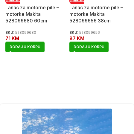
Lanac za motorne pile –
Lanac za motorne pile –
motorke Makita
motorke Makita
528099680 60cm
528099656 38cm
SKU:
528099680
SKU:
528099656
71
KM
87
KM
DODAJ U KORPU
DODAJ U KORPU