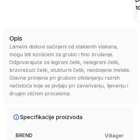
D
1
Uporedi
Opis
Lamelni diskovi sačinjeni od staklenih vlakana,
mogu biti korišćeni za grubo i fino brušenje.
Odgovarajuće za legirani čelik, nelegirani čelik,
brzorezući čelik, stukturni čelik, neobojene metale.
Glavna primjena pri grubom otklanjanju raznih
nečistoća koje se javljaju pri zavarivanju, lijevenju i
drugim sličnim procesima.
Specifikacije proizvoda
BREND
Villager