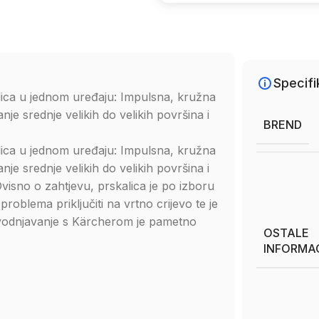
Specifi
alica u jednom uređaju: Impulsna, kružna
je srednje velikih do velikih površina i
BREND
alica u jednom uređaju: Impulsna, kružna
je srednje velikih do velikih površina i
isno o zahtjevu, prskalica je po izboru
roblema priključiti na vrtno crijevo te je
avodnjavanje s Kärcherom je pametno
OSTALE
INFORMA