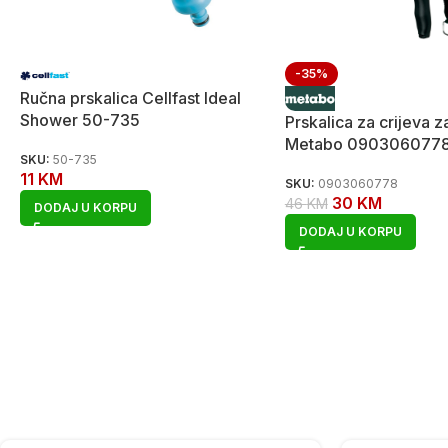
-35%
Ručna prskalica Cellfast Ideal
Shower 50-735
Prskalica za crijeva 
Metabo 090306077
SKU:
50-735
11
KM
SKU:
0903060778
30
KM
46
KM
DODAJ U KORPU
DODAJ U KORPU