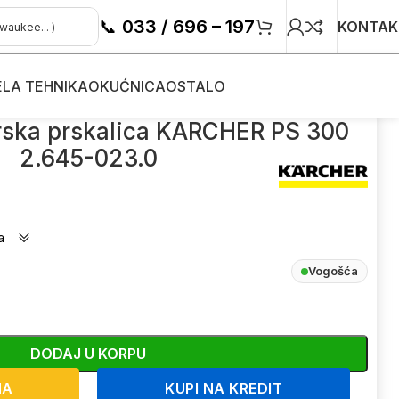
📞
033 / 696 – 197
KONTAK
ELA TEHNIKA
OKUĆNICA
OSTALO
-023.0
rska prskalica KARCHER PS 300
2.645-023.0
a
Vogošća
DODAJ U KORPU
NA
KUPI NA KREDIT