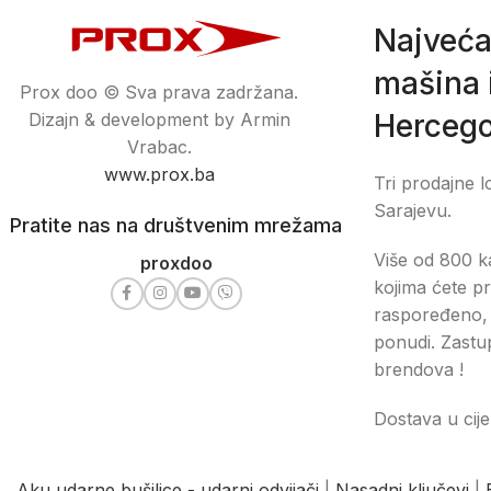
Najveća
mašina i
Prox doo © Sva prava zadržana.
Hercego
Dizajn & development by Armin
Vrabac.
www.prox.ba
Tri prodajne l
Sarajevu.
Pratite nas na društvenim mrežama
Više od 800 ka
proxdoo
kojima ćete pr
raspoređeno, 
ponudi. Zastu
brendova !
Dostava u cije
Aku udarne bušilice - udarni odvijači
|
Nasadni ključevi
|