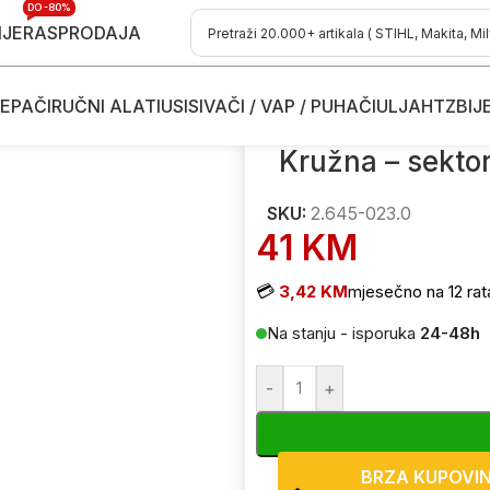
DO -80%
IJE
RASPRODAJA
EPAČI
RUČNI ALATI
USISIVAČI / VAP / PUHAČI
ULJA
HTZ
BIJ
a crijeva
/
Kružna – sektorska prskalica KARCHER PS 300 2.645
Kružna – sekto
SKU:
2.645-023.0
41
KM
💳
3,42 KM
mjesečno na 12 rat
Na stanju - isporuka
24-48h
-
+
BRZA KUPOVI