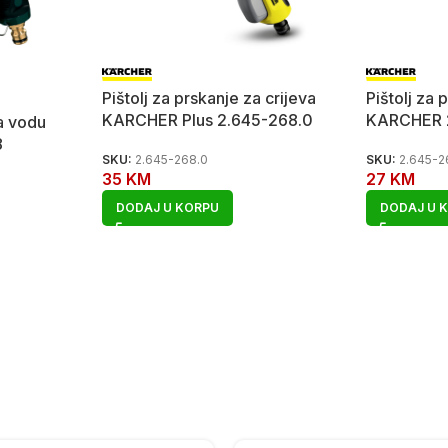
Pištolj za prskanje za crijeva
Pištolj za 
KARCHER Plus 2.645-268.0
KARCHER 
za vodu
8
SKU:
2.645-268.0
SKU:
2.645-2
35
KM
27
KM
DODAJ U KORPU
DODAJ U 