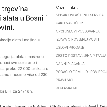
 trgovina
Važni linkovi
SPISAK OVLAŠTENIH SERVISA
 alata u Bosni i
KAKO NARUČITI?
vini.
OPĆI USLOVI POSLOVANJA
IZJAVA O POVJERLJIVOSTI
okacije alata i mašina u
USLOVI PRODAJE
ČESTO POSTAVLJENA PITANJA
tegorija alata i mašina u
onaći sve sortirano i
NAČINI PLAĆANJA
sa preko 22 000 artikala u
PODACI O FIRMI – ID I PDV BRO
pamo i nudimo više od 230
PRAVILNICI
REKLAMACIJE
loj BiH za 24/48h.
Burgije - boreri za bušilice
|
Viljuškasto-okasti ključevi
|
Seto