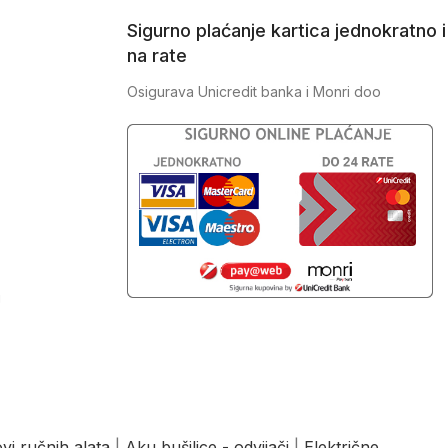
Sigurno plaćanje kartica jednokratno i
na rate
Osigurava Unicredit banka i Monri doo
J
vi ručnih alata
|
Aku bušilice - odvijači
|
Električne