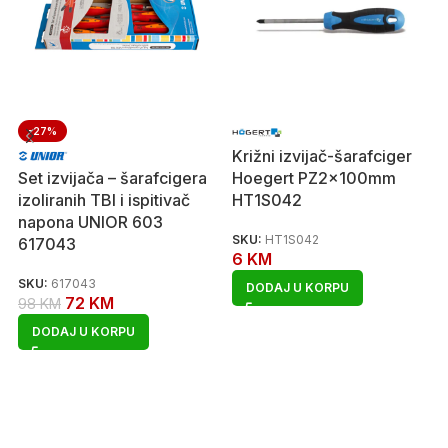
-27%
Križni izvijač-šarafciger
Set izvijača – šarafcigera
Hoegert PZ2x100mm
izoliranih TBI i ispitivač
HT1S042
napona UNIOR 603
SKU:
HT1S042
617043
6
KM
SKU:
617043
DODAJ U KORPU
72
KM
98
KM
DODAJ U KORPU