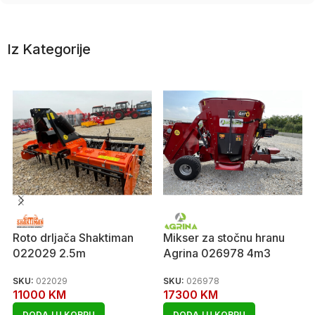
Iz Kategorije
Roto drljača Shaktiman
Mikser za stočnu hranu
022029 2.5m
Agrina 026978 4m3
SKU:
022029
SKU:
026978
11000
KM
17300
KM
DODAJ U KORPU
DODAJ U KORPU