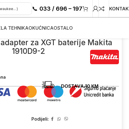
📞
033 / 696 – 197
KONTAK
ELA TEHNIKA
OKUĆNICA
OSTALO
9-2
adapter za XGT baterije Makita
1910D9-2
ana
DOSTAVA 10 KM
Podijeli: