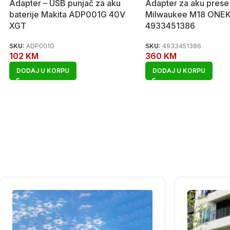
Adapter – USB punjač za aku
Adapter za aku prese
baterije Makita ADP001G 40V
Milwaukee M18 ONEK
XGT
4933451386
SKU:
ADP001G
SKU:
4933451386
102
KM
360
KM
DODAJ U KORPU
DODAJ U KORPU