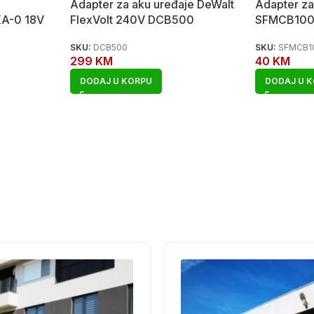
Adapter za aku uređaje DeWalt
Adapter za
A-0 18V
FlexVolt 240V DCB500
SFMCB100 
SKU:
DCB500
SKU:
SFMCB1
299
KM
40
KM
DODAJ U KORPU
DODAJ U 