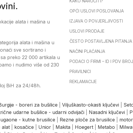
KAKO NARUČITI?
vini.
OPĆI USLOVI POSLOVANJA
IZJAVA O POVJERLJIVOSTI
okacije alata i mašina u
USLOVI PRODAJE
ČESTO POSTAVLJENA PITANJA
tegorija alata i mašina u
onaći sve sortirano i
NAČINI PLAĆANJA
sa preko 22 000 artikala u
PODACI O FIRMI – ID I PDV BRO
pamo i nudimo više od 230
PRAVILNICI
REKLAMACIJE
loj BiH za 24/48h.
Burgije - boreri za bušilice
|
Viljuškasto-okasti ključevi
|
Seto
trične udarne bušilice - udarni odvijači
|
Nasadni ključevi
|
P
ugaone - kutne brusilice
|
Rezne ploče za brusilice
|
motor
 alat
|
kosačice
|
Unior
|
Makita
|
Hoegert
|
Metabo
|
Milwa