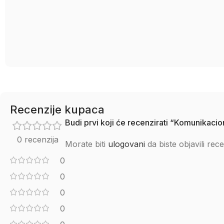
Recenzije kupaca
Budi prvi koji će recenzirati “Komunikaci
0 recenzija
Morate biti
ulogovani
da biste objavili rece
0
0
0
0