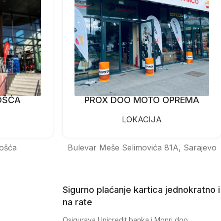
OŠĆA
PROX DOO MOTO OPREMA
LOKACIJA
ošća
Bulevar Meše Selimovića 81A, Sarajevo
Sigurno plaćanje kartica jednokratno i
na rate
Osigurava Unicredit banka i Monri doo