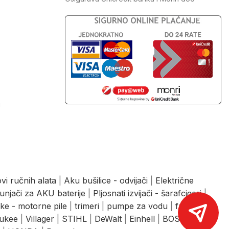
J
vi ručnih alata
|
Aku bušilice - odvijači
|
Električne
unjači za AKU baterije
|
Pljosnati izvijači - šarafcigeri
|
ke - motorne pile
|
trimeri
|
pumpe za vodu
|
freze
|
ukee
|
Villager
|
STIHL
|
DeWalt
|
Einhell
|
BOSCH
|