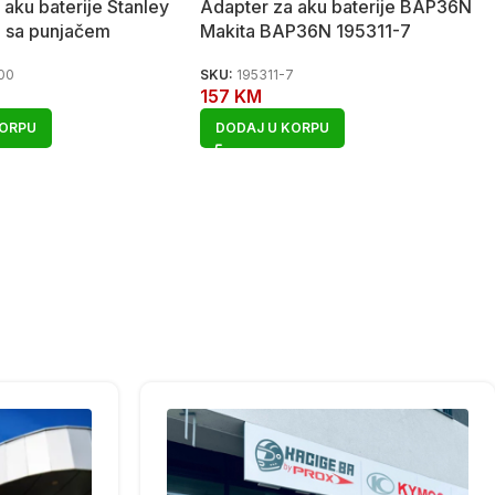
 aku baterije Stanley
Adapter za aku baterije BAP36N
sa punjačem
Makita BAP36N 195311-7
00
SKU:
195311-7
157
KM
KORPU
DODAJ U KORPU