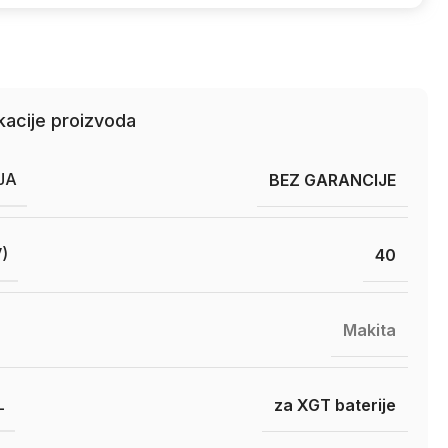
kacije proizvoda
JA
BEZ GARANCIJE
)
40
Makita
L
za XGT baterije