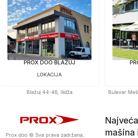
PROX DOO BLAŽUJ
PR
LOKACIJA
Blažuj 44-46, Ilidža
Bulevar Meš
Najveća
mašina i
Prox doo © Sva prava zadržana.