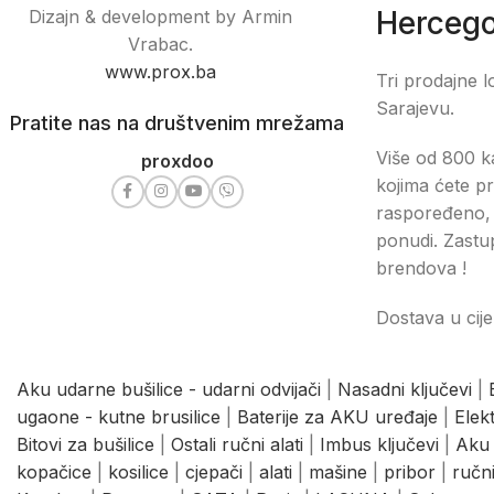
Hercego
Dizajn & development by Armin
Vrabac.
www.prox.ba
Tri prodajne l
Sarajevu.
Pratite nas na društvenim mrežama
Više od 800 ka
proxdoo
kojima ćete pr
raspoređeno, 
ponudi. Zastu
brendova !
Dostava u cije
Aku udarne bušilice - udarni odvijači
|
Nasadni ključevi
|
ugaone - kutne brusilice
|
Baterije za AKU uređaje
|
Elek
Bitovi za bušilice
|
Ostali ručni alati
|
Imbus ključevi
|
Aku 
kopačice
|
kosilice
|
cjepači
|
alati
|
mašine
|
pribor
|
ručni