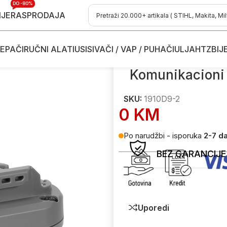
DO -80%
IJE
RASPRODAJA
EPAČI
RUČNI ALATI
USISIVAČI / VAP / PUHAČI
ULJA
HTZ
BIJ
u uređaje
/
Komunikacioni adapter za XGT baterije Makita 1910D
Komunikacioni 
SKU:
1910D9-2
0
KM
Po narudžbi - isporuka
2-7 d
BEZ GARANCIJE
Uporedi