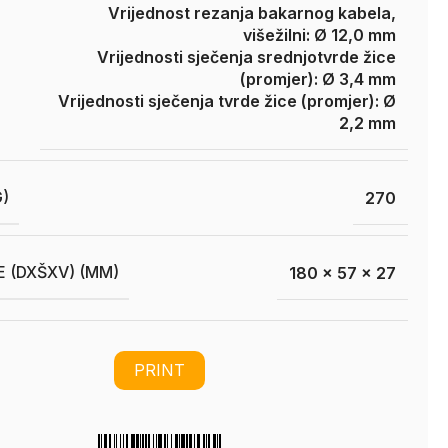
Vrijednost rezanja bakarnog kabela,
višežilni: Ø 12,0 mm
Vrijednosti sječenja srednjotvrde žice
(promjer): Ø 3,4 mm
Vrijednosti sječenja tvrde žice (promjer): Ø
2,2 mm
G)
270
E (DXŠXV) (MM)
180 x 57 x 27
PRINT