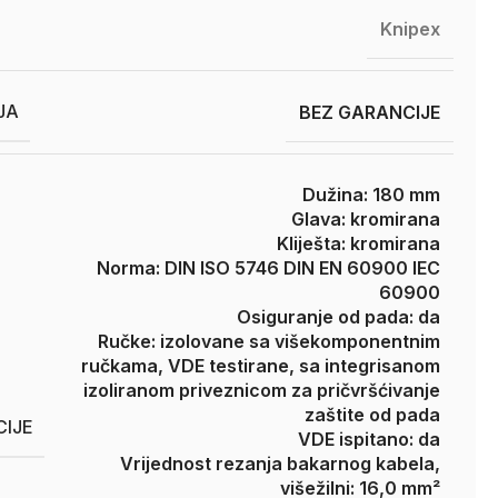
Knipex
JA
BEZ GARANCIJE
Dužina: 180 mm
Glava: kromirana
Kliješta: kromirana
Norma: DIN ISO 5746 DIN EN 60900 IEC
60900
Osiguranje od pada: da
Ručke: izolovane sa višekomponentnim
ručkama, VDE testirane, sa integrisanom
izoliranom priveznicom za pričvršćivanje
zaštite od pada
CIJE
VDE ispitano: da
Vrijednost rezanja bakarnog kabela,
višežilni: 16,0 mm²