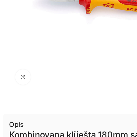
Uvećaj sliku
Opis
Kombinovana kliješta 180mm 