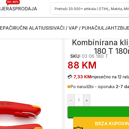
DO -80%
IJE
RASPRODAJA
EPAČI
RUČNI ALATI
USISIVAČI / VAP / PUHAČI
ULJA
HTZ
BIJ
irke
/
Kombinirana kliješta – kombinirke Knipex 03 06 180 T 18
Kombinirana kli
180 T 18
SKU:
03 06 180 T
88
KM
💳
7,33 KM
mjesečno na 12 rat
Po narudžbi - isporuka
2-7 d
-
+
BRZA KUPOVI