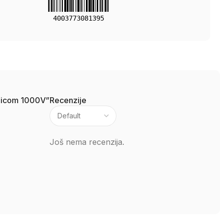
4003773081395
znicom 1000V”
Recenzije
Još nema recenzija.