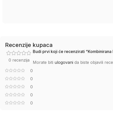
Recenzije kupaca
Budi prvi koji će recenzirati “Kombinira
0 recenzija
Morate biti
ulogovani
da biste objavili rece
0
0
0
0
0