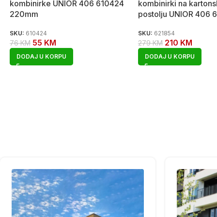
kombinirke UNIOR 406 610424
kombinirki na karton
220mm
postolju UNIOR 406 
SKU:
610424
SKU:
621854
55
KM
210
KM
76
KM
279
KM
DODAJ U KORPU
DODAJ U KORPU