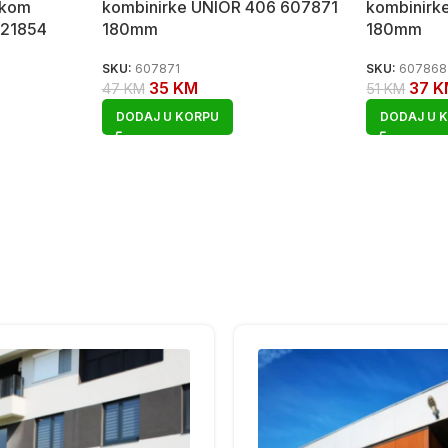
skom
kombinirke UNIOR 406 607871
kombinirk
621854
180mm
180mm
SKU:
607871
SKU:
607868
35
KM
37
K
47
KM
51
KM
DODAJ U KORPU
DODAJ U 