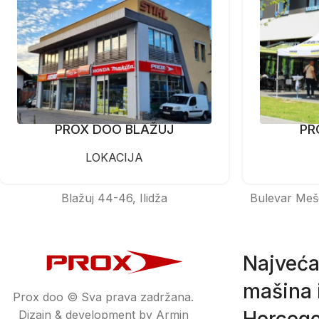
PROX DOO BLAŽUJ
PR
LOKACIJA
Blažuj 44-46, Ilidža
Bulevar Meš
Najveća
mašina i
Prox doo © Sva prava zadržana.
Hercego
Dizajn & development by Armin