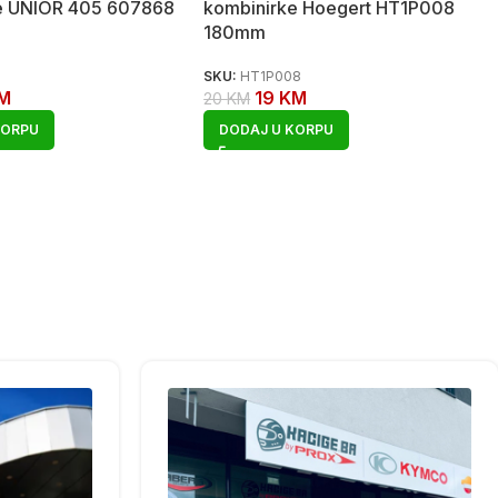
e UNIOR 405 607868
kombinirke Hoegert HT1P008
180mm
SKU:
HT1P008
M
19
KM
20
KM
KORPU
DODAJ U KORPU