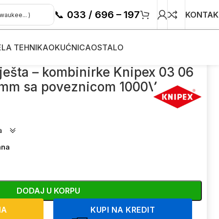
📞
033 / 696 – 197
KONTAK
ELA TEHNIKA
OKUĆNICA
OSTALO
0mm sa poveznicom 1000V
ješta – kombinirke Knipex 03 06
0mm sa poveznicom 1000V
a
ana
DODAJ U KORPU
NA
KUPI NA KREDIT