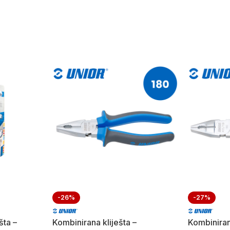
-26%
-27%
šta –
Kombinirana kliješta –
Kombiniran