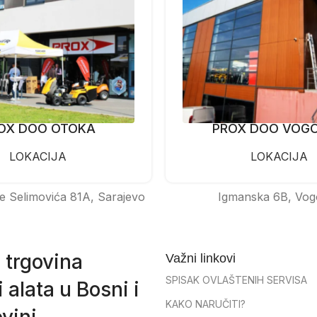
OX DOO OTOKA
PROX DOO VOG
LOKACIJA
LOKACIJA
e Selimovića 81A, Sarajevo
Igmanska 6B, Vog
 trgovina
Važni linkovi
SPISAK OVLAŠTENIH SERVISA
 alata u Bosni i
KAKO NARUČITI?
vini.