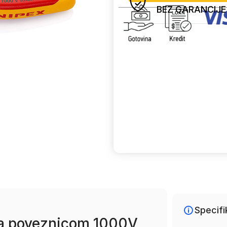
BEZ GARANCIJE
Uporedi
Specifi
sa poveznicom 1000V