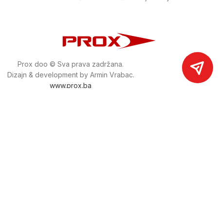
Prox doo © Sva prava zadržana.
Dizajn & development by Armin Vrabac.
www.prox.ba
Pratite nas na društvenim mrežama
proxdoo
Najveća trgovina mašina i alata u
Bosni i Hercegovini.
Tri prodajne lokacije alata i mašina u Sarajevu.