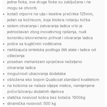
jedna fioka, sve druge fioke su zaključane i ne
mogu se otvoriti.
kotači otporni na ulja i kiseline prečnika 125mm,
jedan sa kočnicom, koja blokira rotaciju točka
sistem otvaranja i zatvaranja ladica vrlo je
jednostavan zbog inovativnog rješenja, nudi
korisniku istovremeno prihvat i otvaranje ladica
police sa kugličnim vodilicama
neklizajuća sintetska podloga štiti alate i ladice od
oštećenja
poseban mehanizam sprječava neželjeno
otvaranje ladica
mogućnost ubacivanja dodataka
obložena eko bojom Qualicoat standard kvalitetom
na kolicima se nalaze slijepe matice, namijenjene
pričvršćivanju dodatnih dijelova
statička nosivost kolica bez kotača: 1600kg
dinamička nosivost: 500 kg