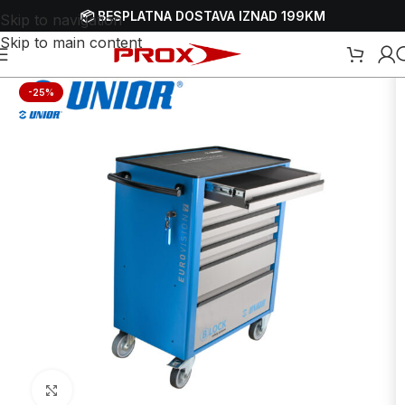
📦 BESPLATNA DOSTAVA IZNAD 199KM
Skip to navigation
Skip to main content
Početna
/
Webshop
/
Alati
/
Koferi i torbe za alat
/
Kolica za alat
-25%
Uvećaj sliku