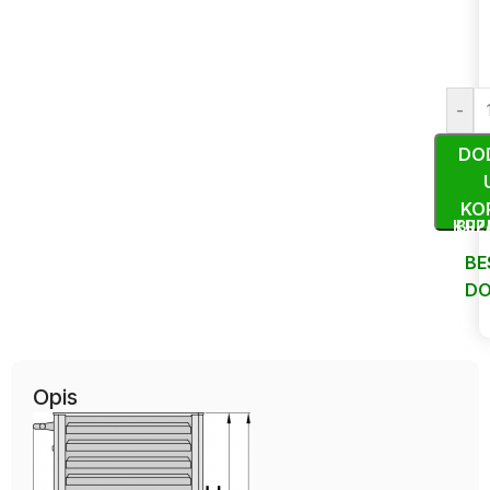
-
DO
KO
KUP
BRZ
BE
DO
Uporedi
Opis