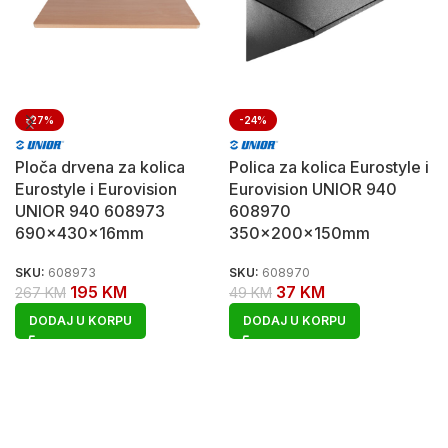
-27%
-24%
Ploča drvena za kolica
Polica za kolica Eurostyle i
Eurostyle i Eurovision
Eurovision UNIOR 940
UNIOR 940 608973
608970
690x430x16mm
350x200x150mm
SKU:
608973
SKU:
608970
195
KM
37
KM
267
KM
49
KM
DODAJ U KORPU
DODAJ U KORPU