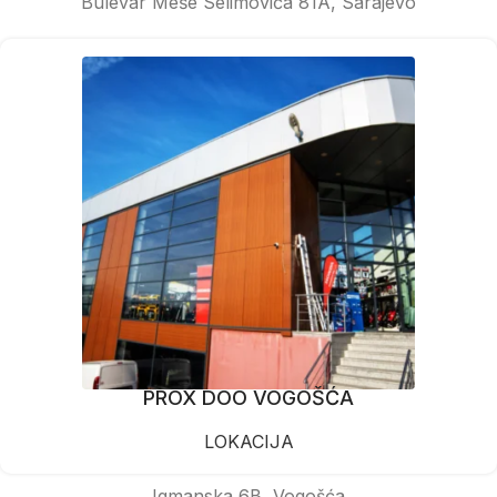
Bulevar Meše Selimovića 81A, Sarajevo
PROX DOO VOGOŠĆA
LOKACIJA
Igmanska 6B, Vogošća