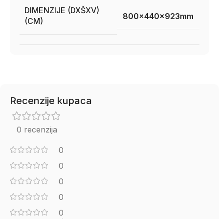
DIMENZIJE (DXŠXV)
800x440x923mm
(CM)
Recenzije kupaca
0 recenzija
0
0
0
0
0