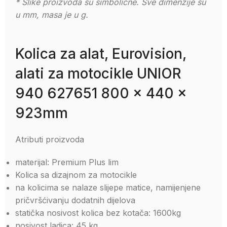
* Slike proizvoda su simbolične. Sve dimenzije su
u mm, masa je u g.
Kolica za alat, Eurovision,
alati za motocikle UNIOR
940 627651 800 x 440 x
923mm
Atributi proizvoda
materijal: Premium Plus lim
Kolica sa dizajnom za motocikle
na kolicima se nalaze slijepe matice, namijenjene
pričvršćivanju dodatnih dijelova
statička nosivost kolica bez kotača: 1600kg
nosivost ladica: 45 kg