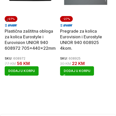
-27%
-27%
Plastična zaštitna obloga
Pregrade za kolica
za kolica Eurostyle i
Eurovision i Eurostyle
Eurovision UNIOR 940
UNIOR 940 608925
608972 705x440x22mm
4kom.
SKU:
608972
SKU:
608925
56
KM
22
KM
77
KM
30
KM
DODAJ U KORPU
DODAJ U KORPU