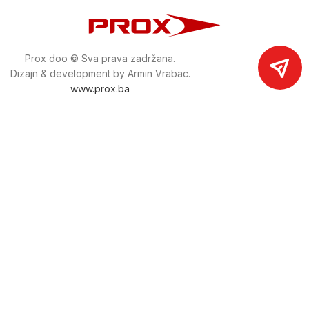
Prox doo © Sva prava zadržana.
Dizajn & development by Armin Vrabac.
www.prox.ba
Pratite nas na društvenim mrežama
proxdoo
Najveća trgovina mašina i alata u
Bosni i Hercegovini.
Tri prodajne lokacije alata i mašina u Sarajevu.
Više od 800 kategorija alata i mašina u kojima ćete pronaći