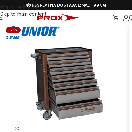
📦 BESPLATNA DOSTAVA IZNAD 199KM
Skip to navigation
Skip to main content
Početna
/
Webshop
/
Alati
/
Koferi i torbe za alat
/
Kolica za alat
-25%
Uvećaj sliku