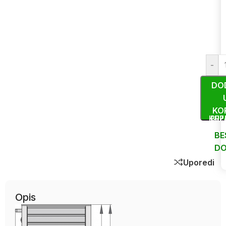
-
DO
KO
KUP
BRZ
BE
DO
Uporedi
Opis