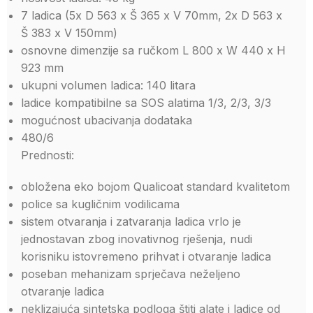
7 ladica (5x D 563 x Š 365 x V 70mm, 2x D 563 x
Š 383 x V 150mm)
osnovne dimenzije sa ručkom L 800 x W 440 x H
923 mm
ukupni volumen ladica: 140 litara
ladice kompatibilne sa SOS alatima 1/3, 2/3, 3/3
mogućnost ubacivanja dodataka
480/6
Prednosti:
obložena eko bojom Qualicoat standard kvalitetom
police sa kugličnim vodilicama
sistem otvaranja i zatvaranja ladica vrlo je
jednostavan zbog inovativnog rješenja, nudi
korisniku istovremeno prihvat i otvaranje ladica
poseban mehanizam sprječava neželjeno
otvaranje ladica
neklizajuća sintetska podloga štiti alate i ladice od