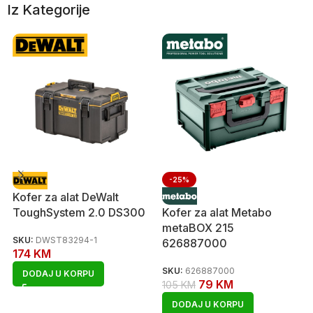
Iz Kategorije
-25%
Kofer za alat DeWalt
ToughSystem 2.0 DS300
Kofer za alat Metabo
metaBOX 215
SKU:
DWST83294-1
626887000
174
KM
SKU:
626887000
DODAJ U KORPU
79
KM
105
KM
DODAJ U KORPU