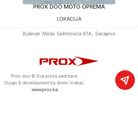
PROX DOO MOTO OPREMA
LOKACIJA
Bulevar Meše Selimovića 81A, Sarajevo
Prox doo © Sva prava zadržana.
Dizajn & development by Armin Vrabac.
www.prox.ba
Pratite nas na društvenim mrežama
proxdoo