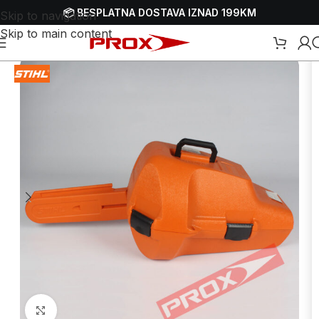
📦 BESPLATNA DOSTAVA IZNAD 199KM
Skip to navigation
Skip to main content
Početna
/
Webshop
/
Alati
/
Koferi i torbe za alat
/
Koferi za alat
Uvećaj sliku