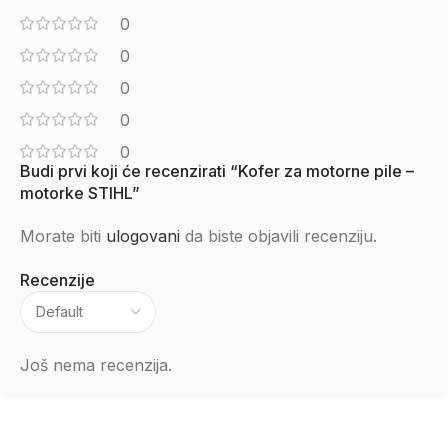
0
0
0
0
0
Budi prvi koji će recenzirati “Kofer za motorne pile –
motorke STIHL”
Morate biti
ulogovani
da biste objavili recenziju.
Recenzije
Još nema recenzija.