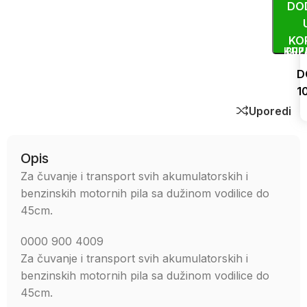
DO
KO
KUP
BRZ
D
1
Uporedi
Opis
Za čuvanje i transport svih akumulatorskih i
benzinskih motornih pila sa dužinom vodilice do
45cm.
0000 900 4009
Za čuvanje i transport svih akumulatorskih i
benzinskih motornih pila sa dužinom vodilice do
45cm.