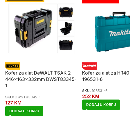
Kofer za alat DeWALT TSAK 2
Kofer za alat za HR4
446x163x332mm DWST83345-
196531-6
1
SKU:
196531-6
252
KM
SKU:
DWST83345-1
127
KM
DODAJ U KORPU
DODAJ U KORPU