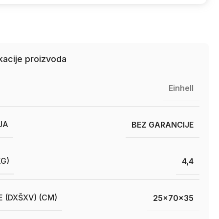
kacije proizvoda
Einhell
JA
BEZ GARANCIJE
KG)
4,4
E (DXŠXV) (CM)
25x70x35