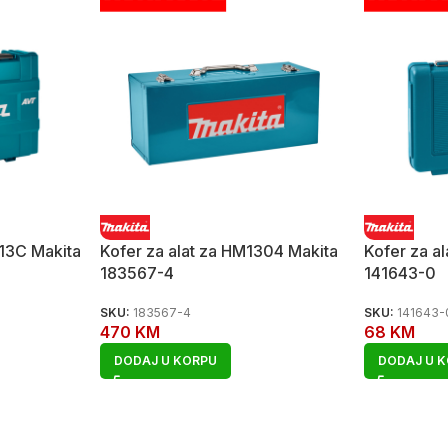
013C Makita
Kofer za alat za HM1304 Makita
Kofer za a
183567-4
141643-0
SKU:
183567-4
SKU:
141643-
470
KM
68
KM
DODAJ U KORPU
DODAJ U 