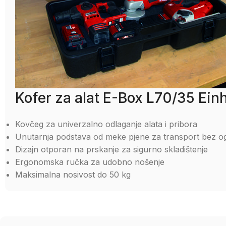
Kofer za alat E-Box L70/35 Ein
Kovčeg za univerzalno odlaganje alata i pribora
Unutarnja podstava od meke pjene za transport bez o
Dizajn otporan na prskanje za sigurno skladištenje
Ergonomska ručka za udobno nošenje
Maksimalna nosivost do 50 kg