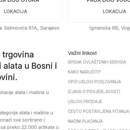
LOKACIJA
LOKACIJA
e Selimovića 81A, Sarajevo
Igmanska 6B, Vog
 trgovina
Važni linkovi
SPISAK OVLAŠTENIH SERVISA
 alata u Bosni i
KAKO NARUČITI?
vini.
OPĆI USLOVI POSLOVANJA
IZJAVA O POVJERLJIVOSTI
okacije alata i mašina u
USLOVI PRODAJE
ČESTO POSTAVLJENA PITANJA
tegorija alata i mašina u
onaći sve sortirano i
NAČINI PLAĆANJA
sa preko 22 000 artikala u