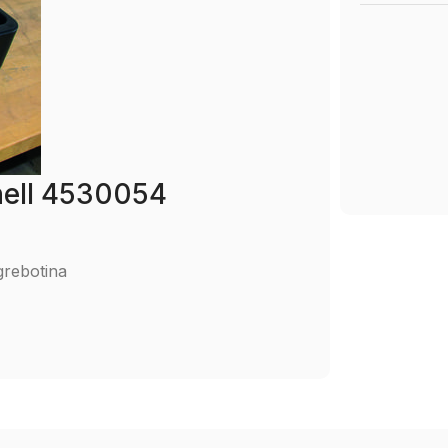
hell 4530054
grebotina