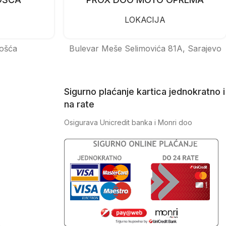
LOKACIJA
ošća
Bulevar Meše Selimovića 81A, Sarajevo
Sigurno plaćanje kartica jednokratno i
na rate
Osigurava Unicredit banka i Monri doo