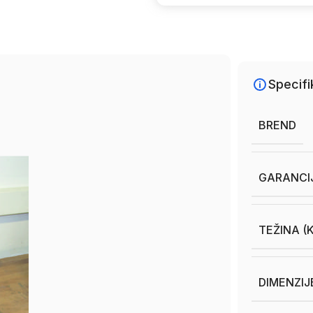
Specifi
BREND
GARANCI
TEŽINA (
DIMENZIJ