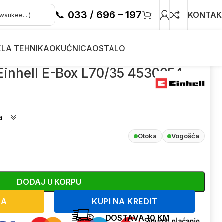
📞
033 / 696 – 197
KONTAK
ELA TEHNIKA
OKUĆNICA
OSTALO
 Einhell E-Box L70/35 4530054
a
Otoka
Vogošća
DODAJ U KORPU
NA
KUPI NA KREDIT
DOSTAVA 10 KM