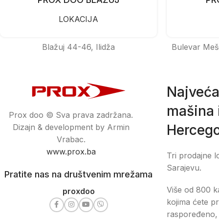
LOKACIJA
Blažuj 44-46, Ilidža
Bulevar Meš
Najveća
mašina i
Prox doo © Sva prava zadržana.
Hercego
Dizajn & development by Armin
Vrabac.
www.prox.ba
Tri prodajne l
Sarajevu.
Pratite nas na društvenim mrežama
Više od 800 ka
proxdoo
kojima ćete pr
raspoređeno, 