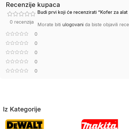
Recenzije kupaca
Budi prvi koji će recenzirati “Kofer za a
0 recenzija
Morate biti
ulogovani
da biste objavili rece
0
0
0
0
0
Iz Kategorije