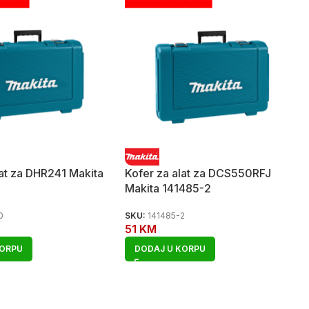
lat za DHR241 Makita
Kofer za alat za DCS550RFJ
Makita 141485-2
0
SKU:
141485-2
51
KM
KORPU
DODAJ U KORPU