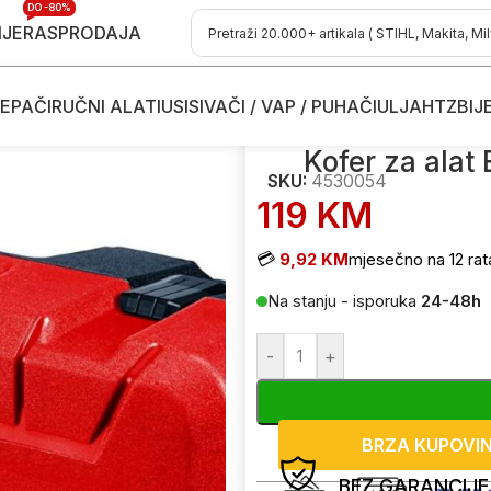
DO -80%
IJE
RASPRODAJA
EPAČI
RUČNI ALATI
USISIVAČI / VAP / PUHAČI
ULJA
HTZ
BIJ
er za alat Einhell E-Box L70/35 4530054
Kofer za alat
SKU:
4530054
119
KM
💳
9,92 KM
mjesečno na 12 rat
Na stanju - isporuka
24-48h
-
+
BRZA KUPOVI
BEZ GARANCIJE