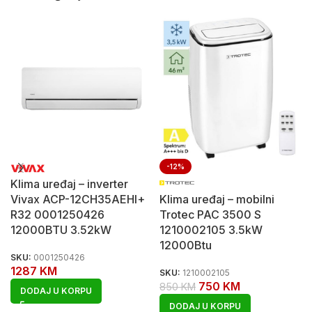
-12%
Klima uređaj – inverter
Vivax ACP-12CH35AEHI+
Klima uređaj – mobilni
R32 0001250426
Trotec PAC 3500 S
12000BTU 3.52kW
1210002105 3.5kW
12000Btu
SKU:
0001250426
1287
KM
SKU:
1210002105
750
KM
850
KM
DODAJ U KORPU
DODAJ U KORPU