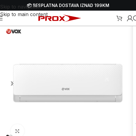
📦 BESPLATNA DOSTAVA IZNAD 199KM
Skip to navigation
Skip to main content
Početna
/
Webshop
/
Bijela tehnika
/
Klima uređaji
Uvećaj sliku