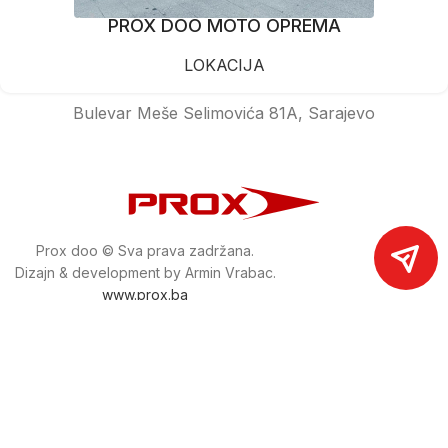
PROX DOO MOTO OPREMA
LOKACIJA
Bulevar Meše Selimovića 81A, Sarajevo
Prox doo © Sva prava zadržana.
Dizajn & development by Armin Vrabac.
www.prox.ba
Pratite nas na društvenim mrežama
proxdoo