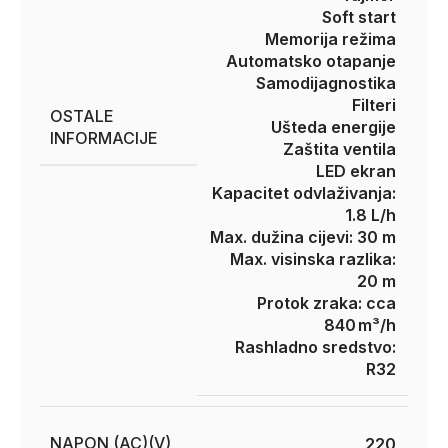
Soft start
Memorija režima
Automatsko otapanje
Samodijagnostika
Filteri
OSTALE
Ušteda energije
INFORMACIJE
Zaštita ventila
LED ekran
Kapacitet odvlaživanja:
1.8 L/h
Max. dužina cijevi: 30 m
Max. visinska razlika:
20 m
Protok zraka: cca
840 m³/h
Rashladno sredstvo:
R32
NAPON (AC)(V)
220