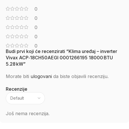
0
0
0
0
0
Budi prvi koji će recenzirati “Klima uređaj – inverter
Vivax ACP‑18CH50AEGI 0001266195 18000 BTU
5.28 kW”
Morate biti
ulogovani
da biste objavili recenziju.
Recenzije
Još nema recenzija.