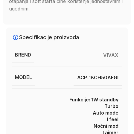
otapanja i soft starta čine korištenje jednostavnim i
ugodnim.
Specifikacije proizvoda
BREND
VIVAX
MODEL
ACP‑18CH50AEGI
Funkcije: 1W standby
Turbo
Auto mode
I feel
Noćni mod
Tajmer