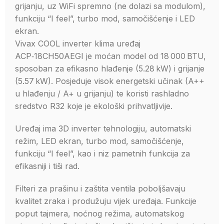
grijanju, uz WiFi spremno (ne dolazi sa modulom),
funkciju “I feel”, turbo mod, samočišćenje i LED
ekran.
Vivax COOL inverter klima uređaj
ACP‑18CH50AEGI je moćan model od 18 000 BTU,
sposoban za efikasno hlađenje (5.28 kW) i grijanje
(5.57 kW). Posjeduje visok energetski učinak (A++
u hlađenju / A+ u grijanju) te koristi rashladno
sredstvo R32 koje je ekološki prihvatljivije.
Uređaj ima 3D inverter tehnologiju, automatski
režim, LED ekran, turbo mod, samočišćenje,
funkciju “I feel”, kao i niz pametnih funkcija za
efikasniji i tiši rad.
Filteri za prašinu i zaštita ventila poboljšavaju
kvalitet zraka i produžuju vijek uređaja. Funkcije
poput tajmera, noćnog režima, automatskog