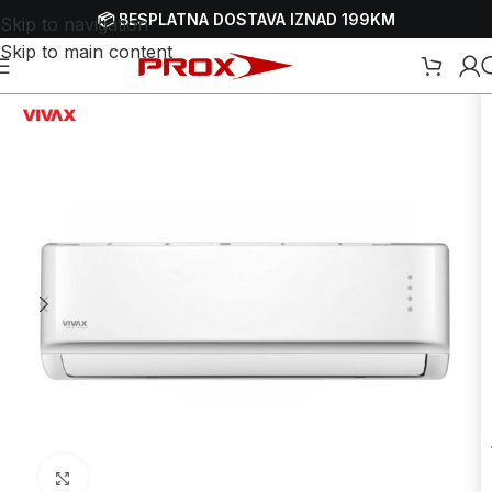
📦 BESPLATNA DOSTAVA IZNAD 199KM
Skip to navigation
Skip to main content
Početna
/
Webshop
/
Bijela tehnika
/
Klima uređaji
Uvećaj sliku