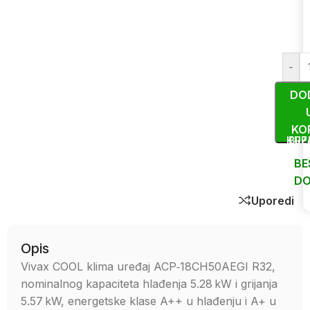
-
DO
KO
KUP
BRZ
BE
DO
Uporedi
Opis
Vivax COOL klima uređaj ACP‑18CH50AEGI R32,
nominalnog kapaciteta hlađenja 5.28 kW i grijanja
5.57 kW, energetske klase A++ u hlađenju i A+ u