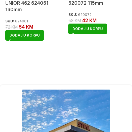
UNIOR 462 624061
620072 115mm
160mm
SKU:
620072
42
KM
58
KM
SKU:
624061
54
KM
72
KM
DODAJ U KORPU
DODAJ U KORPU