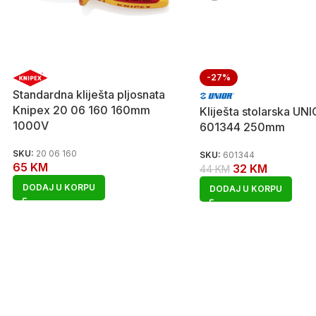
-27%
Standardna kliješta pljosnata
Knipex 20 06 160 160mm
Kliješta stolarska UN
1000V
601344 250mm
SKU:
20 06 160
SKU:
601344
65
KM
32
KM
44
KM
DODAJ U KORPU
DODAJ U KORPU