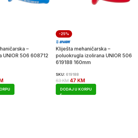
-25%
ehaničarska –
Kliješta mehaničarska –
la UNIOR 506 608712
poluokrugla izolirana UNIOR 506
619188 160mm
SKU:
619188
M
47
KM
63
KM
KORPU
DODAJ U KORPU