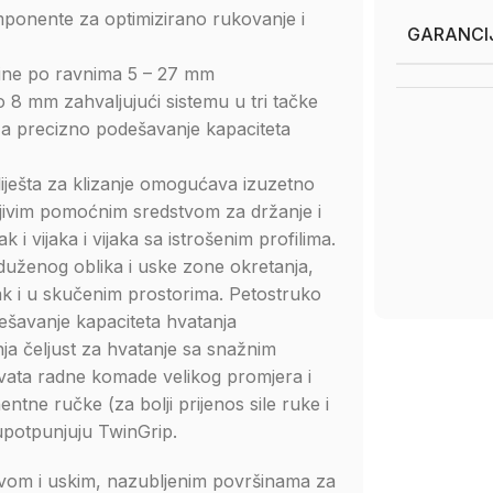
ponente za optimizirano rukovanje i
GARANCI
širine po ravnima 5 – 27 mm
8 mm zahvaljujući sistemu u tri tačke
 za precizno podešavanje kapaciteta
iješta za klizanje omogućava izuzetno
njivim pomoćnim sredstvom za držanje i
i vijaka i vijaka sa istrošenim profilima.
zduženog oblika i uske zone okretanja,
 čak i u skučenim prostorima. Petostruko
dešavanje kapaciteta hvatanja
a čeljust za hvatanje sa snažnim
hvata radne komade velikog promjera i
ne ručke (za bolji prijenos sile ruke i
 upotpunjuju TwinGrip.
avom i uskim, nazubljenim površinama za