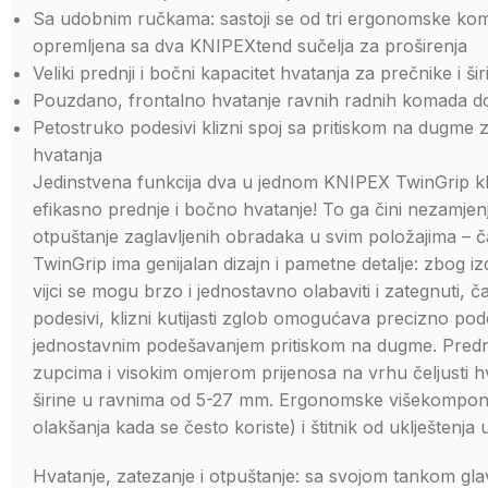
Sa udobnim ručkama: sastoji se od tri ergonomske kom
opremljena sa dva KNIPEXtend sučelja za proširenja
Veliki prednji i bočni kapacitet hvatanja za prečnike i 
Pouzdano, frontalno hvatanje ravnih radnih komada do 
Petostruko podesivi klizni spoj sa pritiskom na dugme
hvatanja
Jedinstvena funkcija dva u jednom KNIPEX TwinGrip kl
efikasno prednje i bočno hvatanje! To ga čini nezamje
otpuštanje zaglavljenih obradaka u svim položajima – čak 
TwinGrip ima genijalan dizajn i pametne detalje: zbog i
vijci se mogu brzo i jednostavno olabaviti i zategnuti,
podesivi, klizni kutijasti zglob omogućava precizno po
jednostavnim podešavanjem pritiskom na dugme. Prednj
zupcima i visokim omjerom prijenosa na vrhu čeljusti 
širine u ravnima od 5-27 mm. Ergonomske višekomponent
olakšanja kada se često koriste) i štitnik od uklještenja
Hvatanje, zatezanje i otpuštanje: sa svojom tankom gl