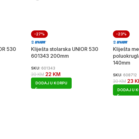
-27%
-23%
IOR 530
Kliješta stolarska UNIOR 530
Kliješta m
601343 200mm
poluokrug
140mm
SKU:
601343
22
KM
30
KM
SKU:
608712
23
K
30
KM
DODAJ U KORPU
DODAJ U 