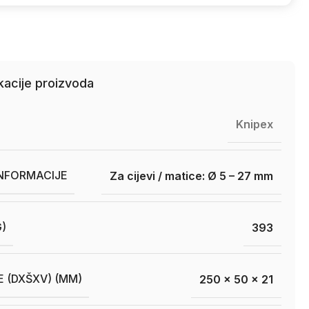
kacije proizvoda
Knipex
INFORMACIJE
Za cijevi / matice: Ø 5 – 27 mm
G)
393
E (DXŠXV) (MM)
250 x 50 x 21