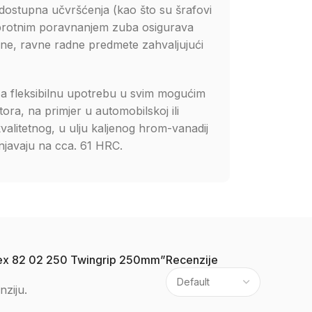
dostupna učvršćenja (kao što su šrafovi
 suprotnim poravnanjem zuba osigurava
ene, ravne radne predmete zahvaljujući
t za fleksibilnu upotrebu u svim mogućim
ra, na primjer u automobilskoj ili
kvalitetnog, u ulju kaljenog hrom-vanadij
dnjavaju na cca. 61 HRC.
nipex 82 02 250 Twingrip 250mm”
Recenzije
nziju.