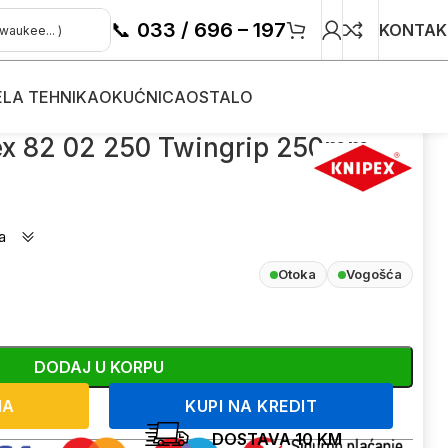
📞
033 / 696 – 197
KONTAK
ELA TEHNIKA
OKUĆNICA
OSTALO
pex 82 02 250 Twingrip 250mm
a
Otoka
Vogošća
DODAJ U KORPU
NA
KUPI NA KREDIT
DOSTAVA 10 KM