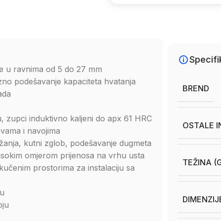
Specifi
ine u ravnima od 5 do 27 mm
zno podešavanje kapaciteta hvatanja
BREND
ada
lju, zupci induktivno kaljeni do apx 61 HRC
OSTALE 
lavama i navojima
ržanja, kutni zglob, podešavanje dugmeta
visokim omjerom prijenosa na vrhu usta
TEŽINA (
kučenim prostorima za instalaciju sa
ju
DIMENZIJ
oju