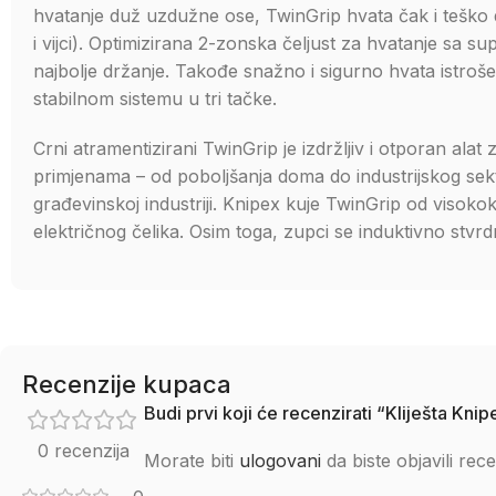
hvatanje duž uzdužne ose, TwinGrip hvata čak i teško 
i vijci). Optimizirana 2-zonska čeljust za hvatanje sa
najbolje držanje. Takođe snažno i sigurno hvata istroš
stabilnom sistemu u tri tačke.
Crni atramentizirani TwinGrip je izdržljiv i otporan ala
primjenama – od poboljšanja doma do industrijskog sekto
građevinskoj industriji. Knipex kuje TwinGrip od visoko
električnog čelika. Osim toga, zupci se induktivno stvr
Recenzije kupaca
Budi prvi koji će recenzirati “Kliješta K
0 recenzija
Morate biti
ulogovani
da biste objavili rece