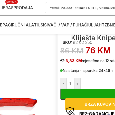
DO -80%
IJE
RASPRODAJA
EPAČI
RUČNI ALATI
USISIVAČI / VAP / PUHAČI
ULJA
HTZ
BIJ
ešta Knipex 82 02 250 Twingrip 250mm
Kliješta Kni
SKU:
82 02 250
76
KM
86
KM
💳
6,33 KM
mjesečno na 12 rat
Na stanju - isporuka
24-48h
-
+
BRZA KUPOVI
BEZ GARANCIJE