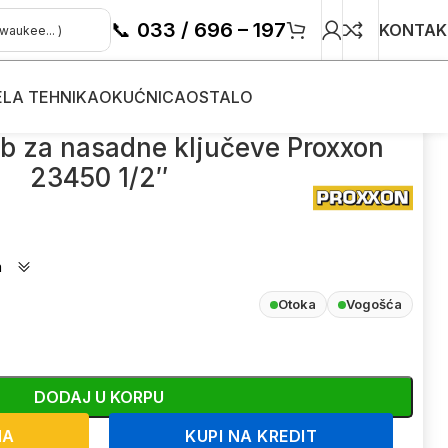
📞
033 / 696 – 197
KONTAK
ELA TEHNIKA
OKUĆNICA
OSTALO
23450 1/2″
ob za nasadne ključeve Proxxon
23450 1/2″
a
Otoka
Vogošća
DODAJ U KORPU
NA
KUPI NA KREDIT