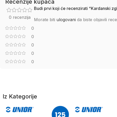
Recenzije kupaca
Budi prvi koji će recenzirati “Kardanski 
0 recenzija
Morate biti
ulogovani
da biste objavili rece
0
0
0
0
0
Iz Kategorije