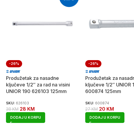
-26%
-26%
Produžetak za nasadne
Produžetak za nasad
ključeve 1/2″ za rad na visini
ključeve 1/2″ UNIOR 
UNIOR 190 626103 125mm
600874 125mm
SKU:
626103
SKU:
600874
28
KM
20
KM
38
KM
27
KM
DODAJ U KORPU
DODAJ U KORPU