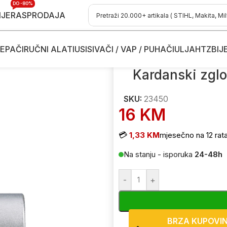
DO -80%
IJE
RASPRODAJA
EPAČI
RUČNI ALATI
USISIVAČI / VAP / PUHAČI
ULJA
HTZ
BIJ
asadne ključeve
/
Kardanski zglob za nasadne ključeve Proxxon 
Kardanski zgl
SKU:
23450
16
KM
💳
1,33 KM
mjesečno na 12 rat
Na stanju - isporuka
24-48h
-
+
BRZA KUPOVI