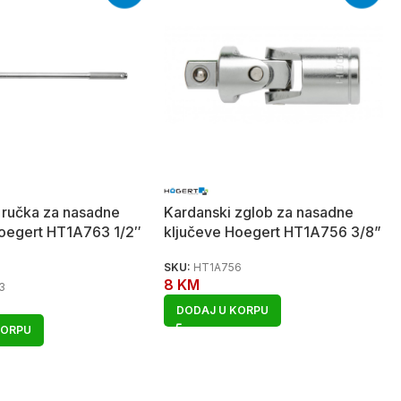
a ručka za nasadne
Kardanski zglob za nasadne
Hoegert HT1A763 1/2″
ključeve Hoegert HT1A756 3/8”
SKU:
HT1A756
8
KM
3
DODAJ U KORPU
KORPU