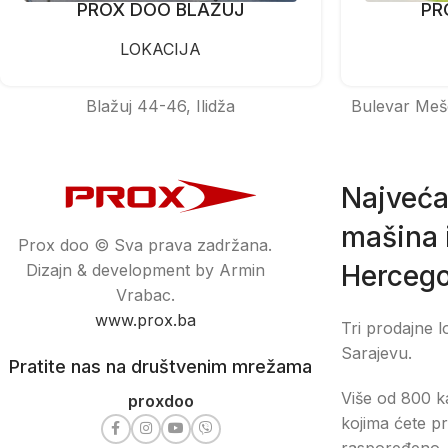
PROX DOO BLAŽUJ
PR
LOKACIJA
Blažuj 44-46, Ilidža
Bulevar Meš
Najveća
mašina i
Prox doo © Sva prava zadržana.
Hercego
Dizajn & development by Armin
Vrabac.
www.prox.ba
Tri prodajne l
Sarajevu.
Pratite nas na društvenim mrežama
Više od 800 ka
proxdoo
kojima ćete pr
raspoređeno, 