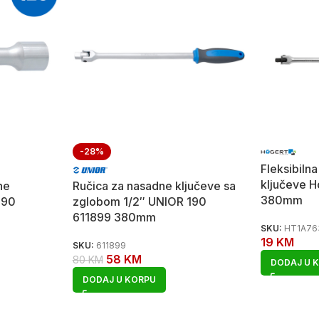
-28%
Fleksibiln
ključeve 
ne
Ručica za nasadne ključeve sa
380mm
190
zglobom 1/2″ UNIOR 190
611899 380mm
SKU:
HT1A76
19
KM
SKU:
611899
58
KM
80
KM
DODAJ U 
DODAJ U KORPU