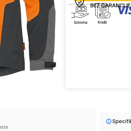
BEZ GARANCIJE
Uporedi
Specifi
asta