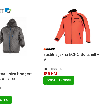
Zaštitna jakna ECHO Softshell –
M
SKU:
066355
189
KM
akna – siva Hoegert
241 S-3XL
DODAJ U KORPU
1
KORPU