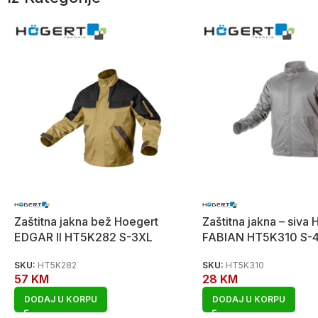
Zaštitna jakna bež Hoegert
Zaštitna jakna – siva
EDGAR II HT5K282 S-3XL
FABIAN HT5K310 S-
SKU:
HT5K282
SKU:
HT5K310
57
KM
28
KM
DODAJ U KORPU
DODAJ U KORPU