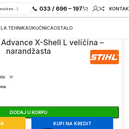
📞
033 / 696 – 197
KONTAK
ELA TEHNIKA
OKUĆNICA
OSTALO
ta
Advance X-Shell L veličina –
narandžasta
ata
ana
DODAJ U KORPU
NA
KUPI NA KREDIT