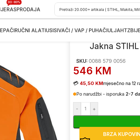
DO -80%
IJE
RASPRODAJA
EPAČI
RUČNI ALATI
USISIVAČI / VAP / PUHAČI
ULJA
HTZ
BIJ
akne za rad
/
Jakna STIHL Advance X-Shell L veličina – narandžas
Jakna STIHL 
SKU:
0088 579 0056
546
KM
💳
45,50 KM
mjesečno na 12 r
Po narudžbi - isporuka
2-7 d
-
+
BRZA KUPOVI