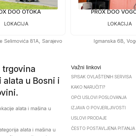
OX DOO OTOKA
PROX DOO VOG
LOKACIJA
LOKACIJA
e Selimovića 81A, Sarajevo
Igmanska 6B, Vog
 trgovina
Važni linkovi
SPISAK OVLAŠTENIH SERVISA
 alata u Bosni i
KAKO NARUČITI?
vini.
OPĆI USLOVI POSLOVANJA
IZJAVA O POVJERLJIVOSTI
okacije alata i mašina u
USLOVI PRODAJE
ČESTO POSTAVLJENA PITANJA
tegorija alata i mašina u