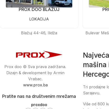
PROX DOO BLAŽUJ
PR
LOKACIJA
Blažuj 44-46, Ilidža
Bulevar Meš
Najveća
mašina i
Prox doo © Sva prava zadržana.
Hercego
Dizajn & development by Armin
Vrabac.
www.prox.ba
Tri prodajne l
Sarajevu.
Pratite nas na društvenim mrežama
Više od 800 ka
proxdoo