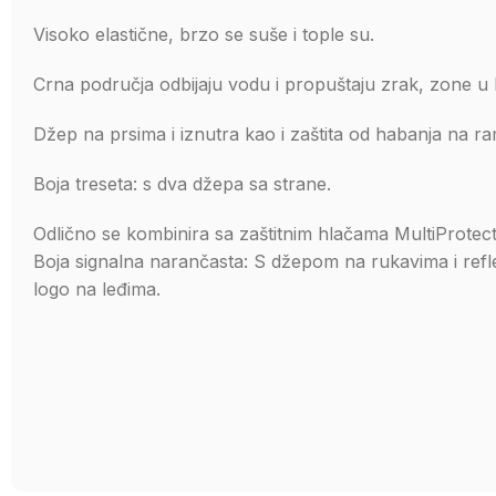
Visoko elastične, brzo se suše i tople su.
Crna područja odbijaju vodu i propuštaju zrak, zone u 
Džep na prsima i iznutra kao i zaštita od habanja na r
Boja treseta: s dva džepa sa strane.
Odlično se kombinira sa zaštitnim hlačama MultiProtect
Boja signalna narančasta: S džepom na rukavima i refl
logo na leđima.