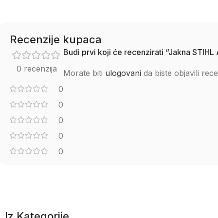
Recenzije kupaca
Budi prvi koji će recenzirati “Jakna STIHL
0 recenzija
Morate biti
ulogovani
da biste objavili rece
0
0
0
0
0
Iz Kategorije