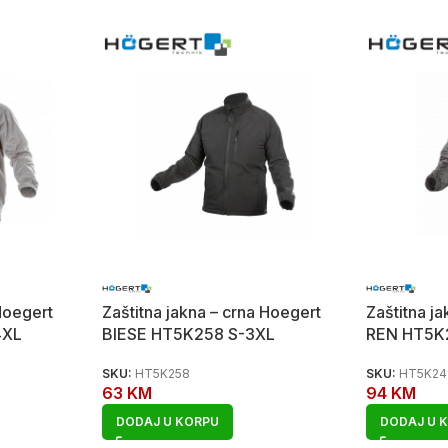
 Hoegert
Zaštitna jakna – crna Hoegert
Zaštitna j
4XL
BIESE HT5K258 S-3XL
REN HT5K
SKU:
HT5K258
SKU:
HT5K24
63
KM
94
KM
DODAJ U KORPU
DODAJ U 