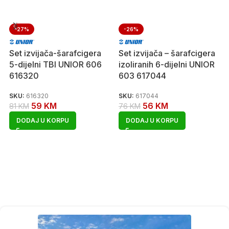
-27%
-26%
Set izvijača-šarafcigera
Set izvijača – šarafcigera
5-dijelni TBI UNIOR 606
izoliranih 6-dijelni UNIOR
616320
603 617044
SKU:
616320
SKU:
617044
59
KM
56
KM
81
KM
76
KM
DODAJ U KORPU
DODAJ U KORPU