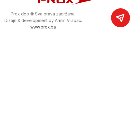
Prox doo © Sva prava zadržana.
Dizajn & development by Armin Vrabac.
www.prox.ba
Pratite nas na društvenim mrežama
proxdoo
Najveća trgovina mašina i alata u
Bosni i Hercegovini.
Tri prodajne lokacije alata i mašina u Sarajevu.
Više od 800 kategorija alata i mašina u kojima ćete pronaći
sve sortirano i raspoređeno, sa preko 22 000 artikala u