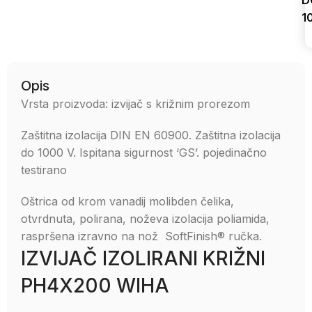
D
1
Uporedi
Opis
Vrsta proizvoda: izvijač s križnim prorezom
Zaštitna izolacija DIN EN 60900. Zaštitna izolacija
do 1000 V. Ispitana sigurnost ‘GS’. pojedinačno
testirano
Oštrica od krom vanadij molibden čelika,
otvrdnuta, polirana, noževa izolacija poliamida,
raspršena izravno na nož SoftFinish® ručka.
IZVIJAČ IZOLIRANI KRIŽNI
PH4X200 WIHA