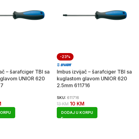
-23%
ač – šarafciger TBI sa
Imbus izvijač – šarafciger TBI sa
 glavom UNIOR 620
kuglastom glavom UNIOR 620
17
2.5mm 611716
SKU:
611716
M
10
KM
13
KM
KORPU
DODAJ U KORPU