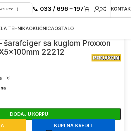
📞
033 / 696 – 197
KONTAK
ELA TEHNIKA
OKUĆNICA
OSTALO
0mm 22212
– šarafciger sa kuglom Proxxon
X5x100mm 22212
a
ana
DODAJ U KORPU
NA
KUPI NA KREDIT