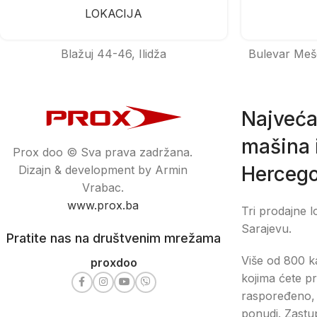
LOKACIJA
Blažuj 44-46, Ilidža
Bulevar Meš
Najveća
mašina i
Prox doo © Sva prava zadržana.
Hercego
Dizajn & development by Armin
Vrabac.
www.prox.ba
Tri prodajne l
Sarajevu.
Pratite nas na društvenim mrežama
Više od 800 ka
proxdoo
kojima ćete pr
raspoređeno, 
ponudi. Zastu