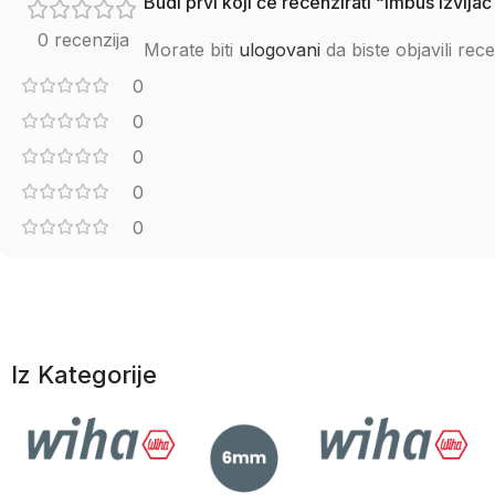
Budi prvi koji će recenzirati “Imbus izv
0 recenzija
Morate biti
ulogovani
da biste objavili rece
0
0
0
0
0
Iz Kategorije