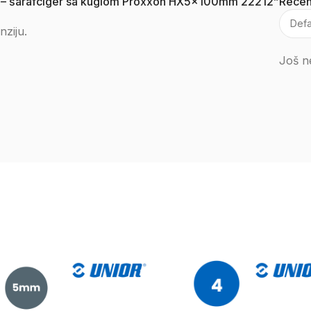
ijač – šarafciger sa kuglom Proxxon HX5x100mm 22212”
Recen
nziju.
Još n