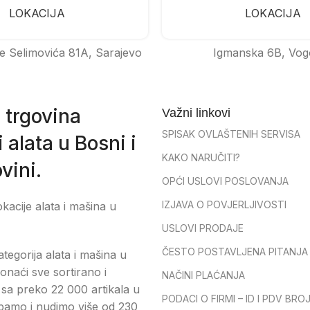
LOKACIJA
LOKACIJA
e Selimovića 81A, Sarajevo
Igmanska 6B, Vog
 trgovina
Važni linkovi
SPISAK OVLAŠTENIH SERVISA
 alata u Bosni i
KAKO NARUČITI?
vini.
OPĆI USLOVI POSLOVANJA
IZJAVA O POVJERLJIVOSTI
okacije alata i mašina u
USLOVI PRODAJE
ČESTO POSTAVLJENA PITANJA
tegorija alata i mašina u
onaći sve sortirano i
NAČINI PLAĆANJA
sa preko 22 000 artikala u
PODACI O FIRMI – ID I PDV BRO
pamo i nudimo više od 230