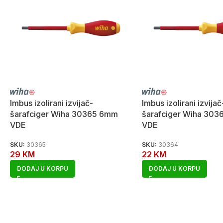
Imbus izolirani izvijač-
Imbus izolirani izvijač
šarafciger Wiha 30365 6mm
šarafciger Wiha 30
VDE
VDE
SKU:
30365
SKU:
30364
29
KM
22
KM
DODAJ U KORPU
DODAJ U KORPU