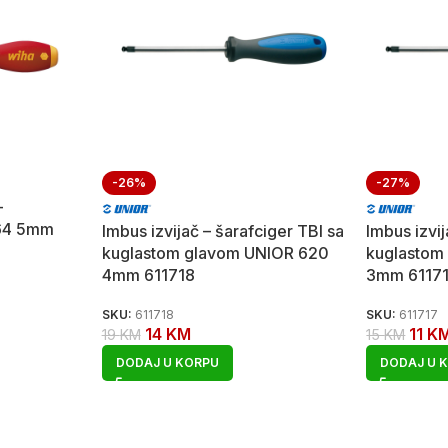
-26%
-27%
-
364 5mm
Imbus izvijač – šarafciger TBI sa
Imbus izvij
kuglastom glavom UNIOR 620
kuglastom
4mm 611718
3mm 6117
SKU:
611718
SKU:
611717
14
KM
11
K
19
KM
15
KM
DODAJ U KORPU
DODAJ U 