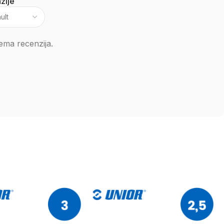
zije
ema recenzija.