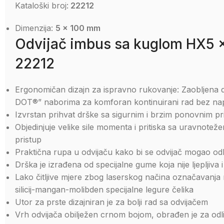
Kataloški broj:
22212
Dimenzija:
5 x 100 mm
Odvijač imbus sa kuglom HX5
22212
Ergonomičan dizajn za ispravno rukovanje: Zaobljena dv
DOT®” naborima za komforan kontinuirani rad bez na
Izvrstan prihvat drške sa sigurnim i brzim ponovnim pr
Objedinjuje velike sile momenta i pritiska sa uravnotež
pristup
Praktična rupa u odvijaču kako bi se odvijač mogao odl
Drška je izrađena od specijalne gume koja nije ljepljiva i 
Lako čitljive mjere zbog laserskog načina označavanj
silicij-mangan-molibden specijalne legure čelika
Utor za prste dizajniran je za bolji rad sa odvijačem
Vrh odvijača obilježen crnom bojom, obrađen je za odli