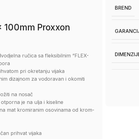
BREND
 x 100mm Proxxon
GARANCI
DIMENZIJ
odjelna ručica sa fleksibilnim “FLEX-
pora
ihvatom pri okretanju vijaka
enim dizajnom za vodoravan i okomiti
ožiti na nosač
otporna je na ulja i kiseline
a na mat kromiranim osovinama od krom-
čan prihvat vijaka