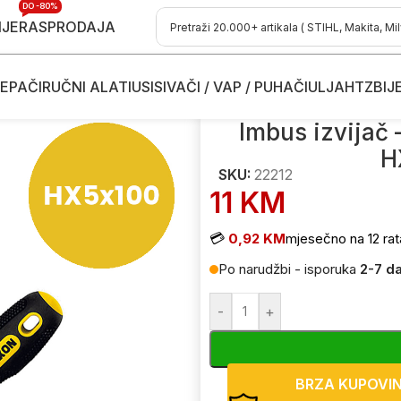
DO -80%
IJE
RASPRODAJA
EPAČI
RUČNI ALATI
USISIVAČI / VAP / PUHAČI
ULJA
HTZ
BIJ
arafcigeri
/
Imbus izvijač – šarafciger sa kuglom Proxxon HX5x10
Imbus izvijač 
H
SKU:
22212
11
KM
💳
0,92 KM
mjesečno na 12 rat
Po narudžbi - isporuka
2-7 d
-
+
BRZA KUPOVI