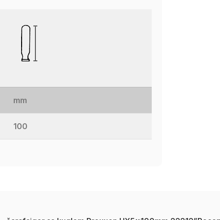
mm
100