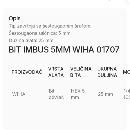
Opis
Tip zavrtnja sa šestougaonim šrafom.
Šestougaona utičnica: 5 mm
Dužina alata: 25 mm
BIT IMBUS 5MM WIHA 01707
VRSTA
VELIČINA
UKUPNA
PROIZVOĐAČ
MO
ALATA
BITA
DULJINA
Bit
HEX 5
1/
WIHA
25 mm
odvijač
mm
(C