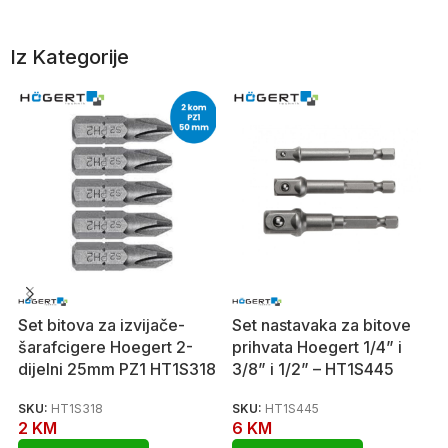
Iz Kategorije
Set bitova za izvijače-
Set nastavaka za bitove
šarafcigere Hoegert 2-
prihvata Hoegert 1/4” i
dijelni 25mm PZ1 HT1S318
3/8” i 1/2” – HT1S445
SKU:
HT1S318
SKU:
HT1S445
2
KM
6
KM