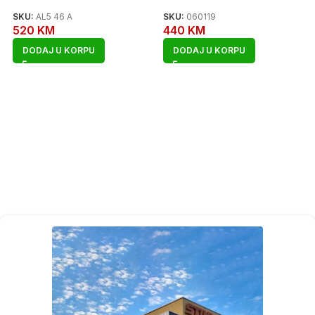
SKU:
AL5 46 A
SKU:
060119
520
KM
440
KM
DODAJ U KORPU
DODAJ U KORPU