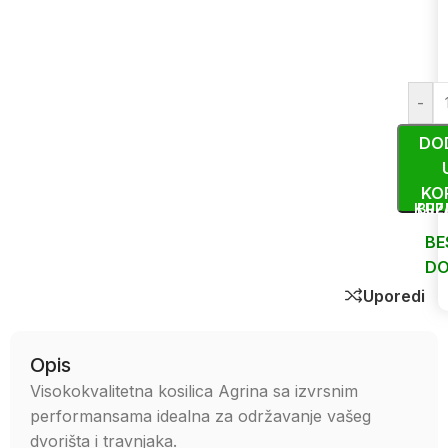
-
DO
KO
KUP
BRZ
BE
DO
Uporedi
Opis
Visokokvalitetna kosilica Agrina sa izvrsnim
performansama idealna za održavanje vašeg
dvorišta i travnjaka.