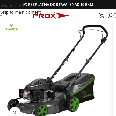
📦 BESPLATNA DOSTAVA IZNAD 199KM
Skip to navigation
Skip to main content
silice-kosačice
/
Gurajuće benzinske parkovske kosilice-kosačice
Uvećaj sliku