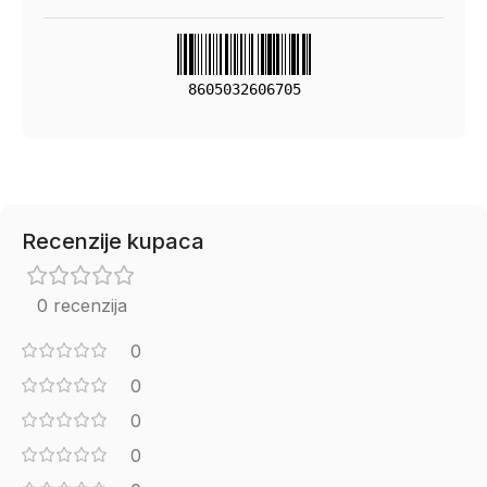
8605032606705
Recenzije kupaca
0 recenzija
0
0
0
0