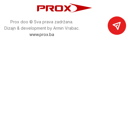
Prox doo © Sva prava zadržana.
Dizajn & development by Armin Vrabac.
www.prox.ba
Pratite nas na društvenim mrežama
proxdoo
Najveća trgovina mašina i alata u
Bosni i Hercegovini.
Tri prodajne lokacije alata i mašina u Sarajevu.
Više od 800 kategorija alata i mašina u kojima ćete pronaći