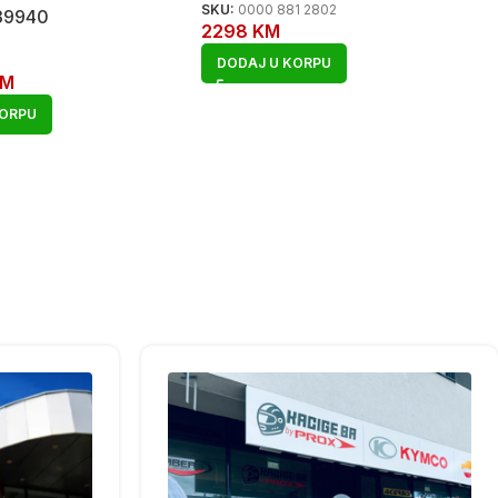
SKU:
0000 881 2802
39940
2298
KM
DODAJ U KORPU
KM
KORPU