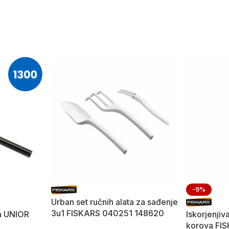
-9%
Urban set ručnih alata za sađenje
3u1 FISKARS 040251 148620
a UNIOR
Iskorjenjiv
korova FI