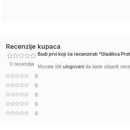
Recenzije kupaca
Budi prvi koji će recenzirati “Gladilic
0 recenzija
Morate biti
ulogovani
da biste objavili rece
0
0
0
0
0