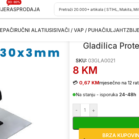
DO -80%
IJE
RASPRODAJA
EPAČI
RUČNI ALATI
USISIVAČI / VAP / PUHAČI
ULJA
HTZ
BIJ
 03GLA0021 280x130x3mm INOX
Gladilica Pr
SKU:
03GLA0021
8
KM
💳
0,67 KM
mjesečno na 12 rat
Na stanju - isporuka
24-48h
-
+
BRZA KUPOVI