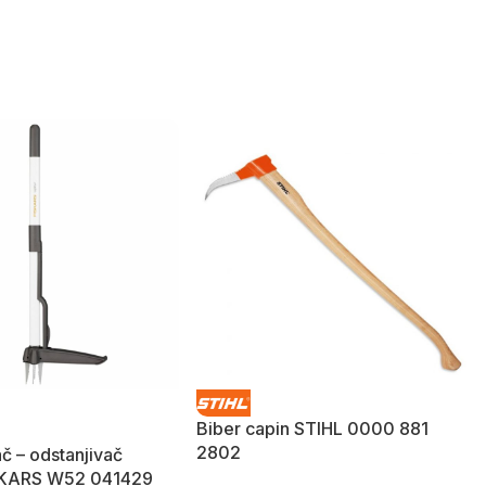
Biber capin STIHL 0000 881
2802
ač – odstanjivač
SKARS W52 041429