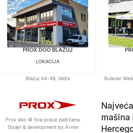
PROX DOO BLAŽUJ
PR
LOKACIJA
Blažuj 44-46, Ilidža
Bulevar Meš
Najveća
mašina i
Prox doo © Sva prava zadržana.
Hercego
Dizajn & development by Armin