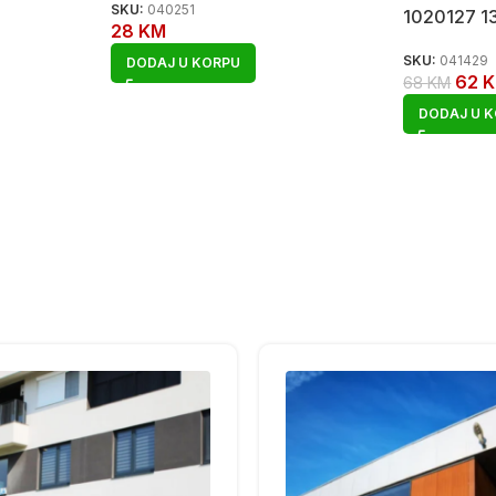
SKU:
040251
1020127 1
28
KM
SKU:
041429
DODAJ U KORPU
62
68
KM
DODAJ U 