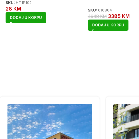
SKU:
HT1P102
28
KM
SKU:
616804
3385
KM
4648
KM
DODAJ U KORPU
DODAJ U KORPU