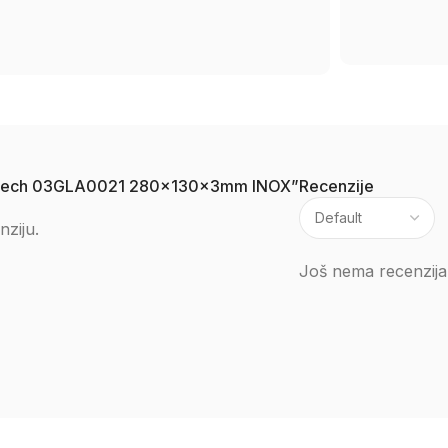
a Protech 03GLA0021 280x130x3mm INOX”
Recenzije
nziju.
Još nema recenzija