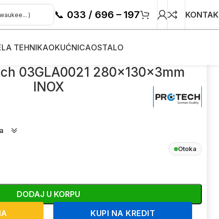
📞
033 / 696 – 197
KONTAK
ELA TEHNIKA
OKUĆNICA
OSTALO
otech 03GLA0021 280x130x3mm
INOX
a
Otoka
DODAJ U KORPU
NA
KUPI NA KREDIT