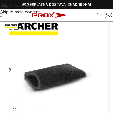
📦 BESPLATNA DOSTAVA IZNAD 199KM
Skip to navigation
Skip to main content
Dodaci i potrošni materijal za usisivače
/
Filteri za vodu za usisivače
Uvećaj sliku