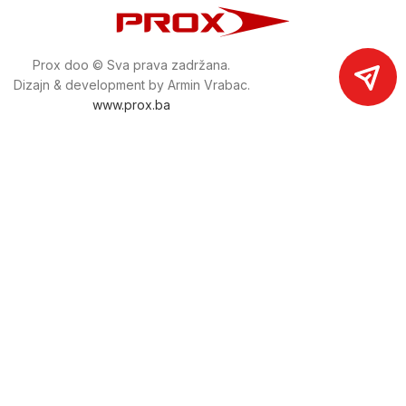
Prox doo © Sva prava zadržana.
Dizajn & development by Armin Vrabac.
www.prox.ba
Pratite nas na društvenim mrežama
proxdoo
Najveća trgovina mašina i alata u
Bosni i Hercegovini.
Tri prodajne lokacije alata i mašina u Sarajevu.
Više od 800 kategorija alata i mašina u kojima ćete pronaći