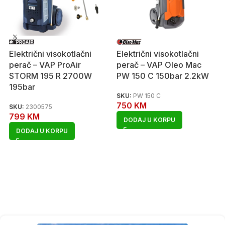
Električni visokotlačni
Električni visokotlačni
perač – VAP ProAir
perač – VAP Oleo Mac
STORM 195 R 2700W
PW 150 C 150bar 2.2kW
195bar
SKU:
PW 150 C
750
KM
SKU:
2300575
799
KM
DODAJ U KORPU
DODAJ U KORPU