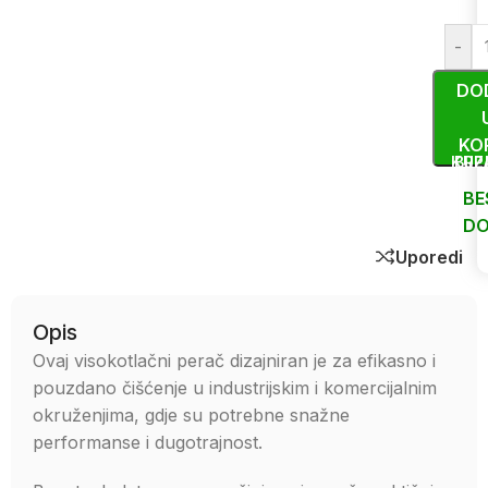
-
DO
KO
KUP
BRZ
BE
DO
Uporedi
Opis
Ovaj visokotlačni perač dizajniran je za efikasno i
pouzdano čišćenje u industrijskim i komercijalnim
okruženjima, gdje su potrebne snažne
performanse i dugotrajnost.