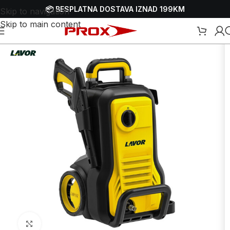
📦 BESPLATNA DOSTAVA IZNAD 199KM
Skip to navigation
Skip to main content
sokotlačni perači - VAP-ovi
/
Električni visokotlačni perači - VAP-ovi
Uvećaj sliku