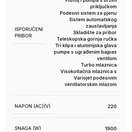
Pištolj i pumpa s brzim
priključkom
Podesivi sistem za pjenu
Sistem automatskog
zaustavljanja
ISPORUČENI
Skladište za pribor
PRIBOR
Teleskopska gornja ručka
Tri klipa i aluminijska glava
pumpe s ugrađenim bajpas
ventilom
Turbo mlaznica
Visokotlačna mlaznica s
Variojet podesivim
ventilatorskim mlazom
NAPON (AC)(V)
220
SNAGA (W)
1900