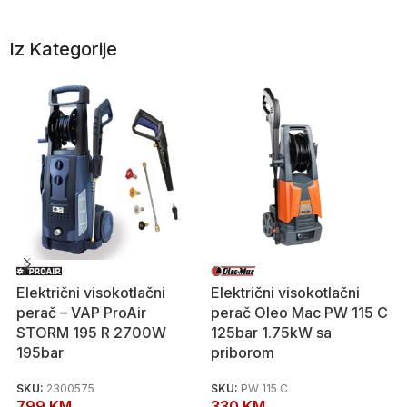
Iz Kategorije
Električni visokotlačni
Električni visokotlačni
perač – VAP ProAir
perač Oleo Mac PW 115 C
STORM 195 R 2700W
125bar 1.75kW sa
195bar
priborom
SKU:
2300575
SKU:
PW 115 C
799
KM
330
KM