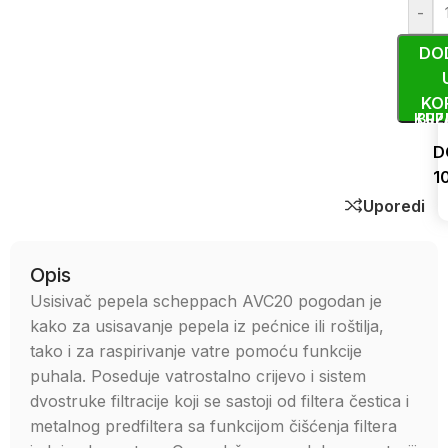
-
DO
KO
KUP
BRZ
D
1
Uporedi
Opis
Usisivač pepela scheppach AVC20 pogodan je
kako za usisavanje pepela iz pećnice ili roštilja,
tako i za raspirivanje vatre pomoću funkcije
puhala. Poseduje vatrostalno crijevo i sistem
dvostruke filtracije koji se sastoji od filtera čestica i
metalnog predfiltera sa funkcijom čišćenja filtera