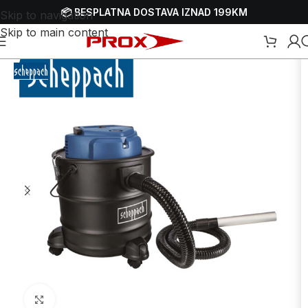
📦 BESPLATNA DOSTAVA IZNAD 199KM
Skip to navigation
Skip to main content
Usisivači
/
Električni usisivači
/
Električni usisivači za suho usisavanje
Uvećaj sliku