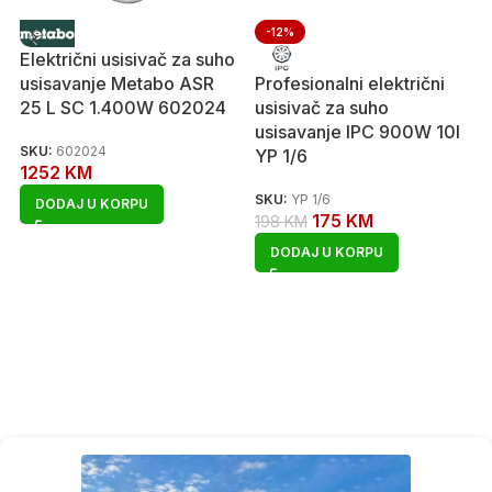
-12%
Električni usisivač za suho
usisavanje Metabo ASR
Profesionalni električni
25 L SC 1.400W 602024
usisivač za suho
usisavanje IPC 900W 10l
SKU:
602024
YP 1/6
1252
KM
SKU:
YP 1/6
DODAJ U KORPU
175
KM
198
KM
DODAJ U KORPU