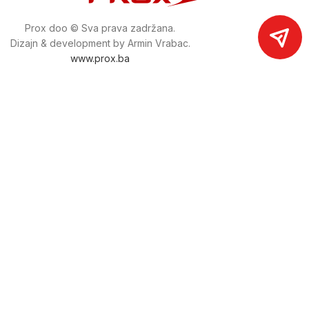
Prox doo © Sva prava zadržana.
Dizajn & development by Armin Vrabac.
www.prox.ba
Pratite nas na društvenim mrežama
proxdoo
Najveća trgovina mašina i alata u
Bosni i Hercegovini.
Tri prodajne lokacije alata i mašina u Sarajevu.
Više od 800 kategorija alata i mašina u kojima ćete pronaći
sve sortirano i raspoređeno, sa preko 22 000 artikala u
ponudi. Zastupamo i nudimo više od 230 brendova !