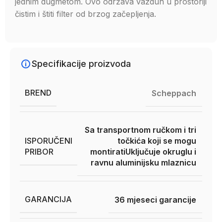
jednim dugmetom. Ovo održava vazduh u prostoriji
čistim i štiti filter od brzog začepljenja.
Specifikacije proizvoda
BREND
Scheppach
Sa transportnom ručkom i tri
ISPORUČENI
točkića koji se mogu
PRIBOR
montirati
Uključuje okruglu i
ravnu aluminijsku mlaznicu
GARANCIJA
36 mjeseci garancije