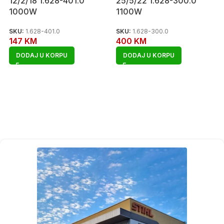
12/2/18 1.628-401.0
25/5/22 1.628-300.0
1000W
1100W
SKU:
1.628-401.0
SKU:
1.628-300.0
147
KM
400
KM
DODAJ U KORPU
DODAJ U KORPU