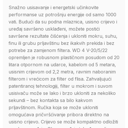
Snažno usisavanje i energetski učinkovite
performanse uz potrošnju energije od samo 1000
vati. Budući da su podna mlaznica, usisno crijevo i
uređaj savršeno usklađeni, možete postići
savršene rezultate čišćenja i ukloniti mokru, suhu,
finu ili grubu prljavštinu bez ikakvih prekida i bez
potrebe za zamjenom filtera. WD 4 V-20/5/22
opremljen je robusnom plastičnom posudom od 20
litara otpornom na udarce, kabelom od 5 metara,
usisnim crijevom od 2,2 metra, ravnim naboranim
filterom i vrećicom za filter od flisa. Zahvaljujući
patentiranoj tehnologiji, filter u mokrom i suvom
usisivaču može se lako i brzo ukloniti za nekoliko
sekundi – bez kontakta sa bilo kakvom
prljavštinom. Ručka koja se može ukloniti
omogućava pričvršćivanje pribora direktno na
usisno crijevo. Crijevo se može kompaktno odložiti