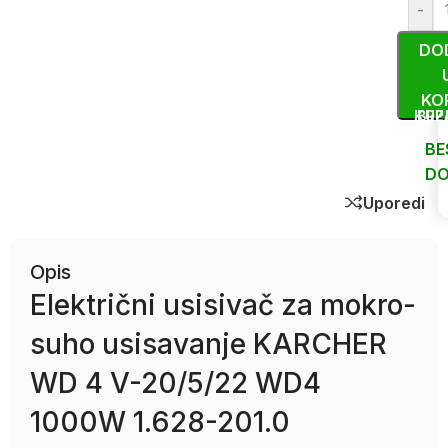
-
DO
KO
KUP
BRZ
BE
DO
Uporedi
Opis
Električni usisivač za mokro-
suho usisavanje KARCHER
WD 4 V-20/5/22 WD4
1000W 1.628-201.0