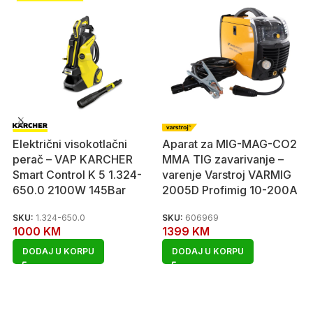
Električni visokotlačni
Aparat za MIG-MAG-CO2
perač – VAP KARCHER
MMA TIG zavarivanje –
Smart Control K 5 1.324-
varenje Varstroj VARMIG
650.0 2100W 145Bar
2005D Profimig 10-200A
SKU:
1.324-650.0
SKU:
606969
1000
KM
1399
KM
DODAJ U KORPU
DODAJ U KORPU