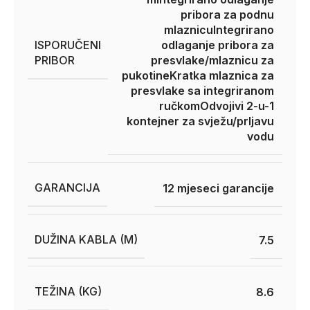
pribora za podnu
mlaznicu
Integrirano
ISPORUČENI
odlaganje pribora za
PRIBOR
presvlake/mlaznicu za
pukotine
Kratka mlaznica za
presvlake sa integriranom
ručkom
Odvojivi 2-u-1
kontejner za svježu/prljavu
vodu
GARANCIJA
12 mjeseci garancije
DUŽINA KABLA (M)
7.5
TEŽINA (KG)
8.6