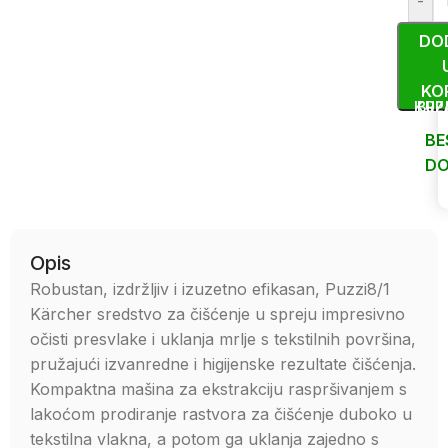
-
DO
KO
KUP
BRZ
BE
DO
Uporedi
Opis
Robustan, izdržljiv i izuzetno efikasan, Puzzi8/1
Kärcher sredstvo za čišćenje u spreju impresivno
očisti presvlake i uklanja mrlje s tekstilnih površina,
pružajući izvanredne i higijenske rezultate čišćenja.
Kompaktna mašina za ekstrakciju raspršivanjem s
lakoćom prodiranje rastvora za čišćenje duboko u
tekstilna vlakna, a potom ga uklanja zajedno s