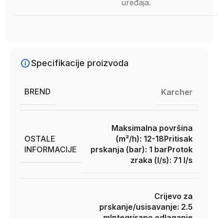
uređaja.
Specifikacije proizvoda
BREND
Karcher
Maksimalna površina
OSTALE
(m²/h): 12-18
Pritisak
INFORMACIJE
prskanja (bar): 1 bar
Protok
zraka (l/s): 71 l/s
Crijevo za
prskanje/usisavanje: 2.5
m
Integrirano odlaganje