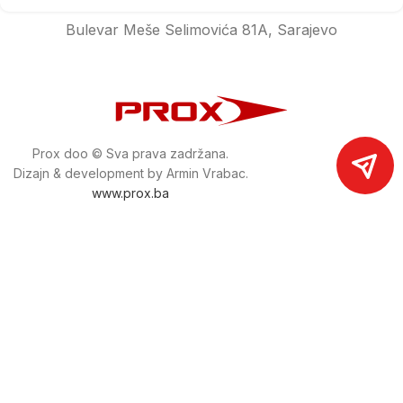
Bulevar Meše Selimovića 81A, Sarajevo
Prox doo © Sva prava zadržana.
Dizajn & development by Armin Vrabac.
www.prox.ba
Pratite nas na društvenim mrežama
proxdoo
Najveća trgovina mašina i alata u
Bosni i Hercegovini.