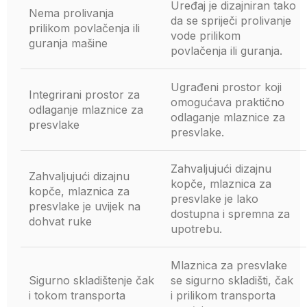
Uređaj je dizajniran tako
Nema prolivanja
da se spriječi prolivanje
prilikom povlačenja ili
vode prilikom
guranja mašine
povlačenja ili guranja.
Ugrađeni prostor koji
Integrirani prostor za
omogućava praktično
odlaganje mlaznice za
odlaganje mlaznice za
presvlake
presvlake.
Zahvaljujući dizajnu
Zahvaljujući dizajnu
kopče, mlaznica za
kopče, mlaznica za
presvlake je lako
presvlake je uvijek na
dostupna i spremna za
dohvat ruke
upotrebu.
Mlaznica za presvlake
Sigurno skladištenje čak
se sigurno skladišti, čak
i tokom transporta
i prilikom transporta