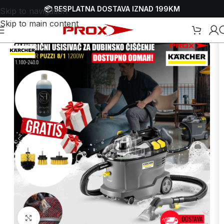
📦 BESPLATNA DOSTAVA IZNAD 199KM
Skip to navigation
Skip to main content
/
Usisivači
/
Električni usisivači
/
Električni usisivači za dubinsko čišćenje
Uvećaj sliku