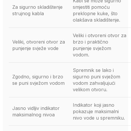
Kabl se može sigurno
Za sigurno skladištenje
smjestiti pomoću
strujnog kabla
preklopne kuke, što
olakšava skladištenje.
Veliki i otvoreni otvor za
Veliki, otvoreni otvor za
brzo i praktično
punjenje svježe vode
punjenje svježom
vodom.
Spremnik se lako i
Zgodno, sigurno i brzo
sigurno puni svježom
se puni svježom vodom
vodom zahvaljujući
velikom otvoru.
Indikator koji jasno
Jasno vidljiv indikator
pokazuje maksimalni
maksimalnog nivoa
nivo vode u spremniku.