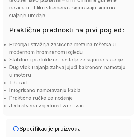
također lako postavlja – tri hromirane gumene
nožice u obliku stremena osiguravaju sigurno
stajanje uređaja.
Praktične prednosti na prvi pogled:
Prednja i stražnja zaštićena metalna rešetka u
modernom hromiranom izgledu
Stabilno i protuklizno postolje za sigurno stajanje
Dug vijek trajanja zahvaljujući bakrenom namotaju
u motoru
Tihi rad
Integrisano namotavanje kabla
Praktična ručka za nošenje
Jedinstvena vrijednost za novac
Specifikacije proizvoda