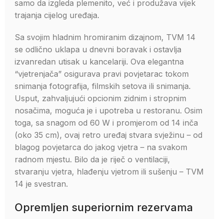
samo da izgleda plemenito, već i produžava vijek
trajanja cijelog uređaja.
Sa svojim hladnim hromiranim dizajnom, TVM 14
se odlično uklapa u dnevni boravak i ostavlja
izvanredan utisak u kancelariji. Ova elegantna
“vjetrenjača” osigurava pravi povjetarac tokom
snimanja fotografija, filmskih setova ili snimanja.
Usput, zahvaljujući opcionim zidnim i stropnim
nosačima, moguća je i upotreba u restoranu. Osim
toga, sa snagom od 60 W i promjerom od 14 inča
(oko 35 cm), ovaj retro uređaj stvara svježinu – od
blagog povjetarca do jakog vjetra – na svakom
radnom mjestu. Bilo da je riječ o ventilaciji,
stvaranju vjetra, hlađenju vjetrom ili sušenju – TVM
14 je svestran.
Opremljen superiornim rezervama