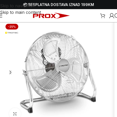
📦 BESPLATNA DOSTAVA IZNAD 199KM
Skip to navigation
Skip to main content
Početna
/
Webshop
/
Alati
/
Ventilatori
/
Električni ventilatori
-25%
Uvećaj sliku