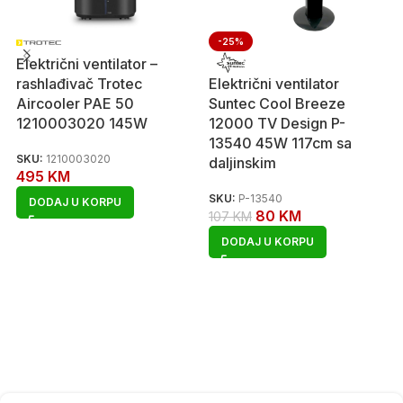
-25%
Električni ventilator –
rashlađivač Trotec
Električni ventilator
Aircooler PAE 50
Suntec Cool Breeze
1210003020 145W
12000 TV Design P-
13540 45W 117cm sa
SKU:
1210003020
daljinskim
495
KM
SKU:
P-13540
DODAJ U KORPU
80
KM
107
KM
DODAJ U KORPU