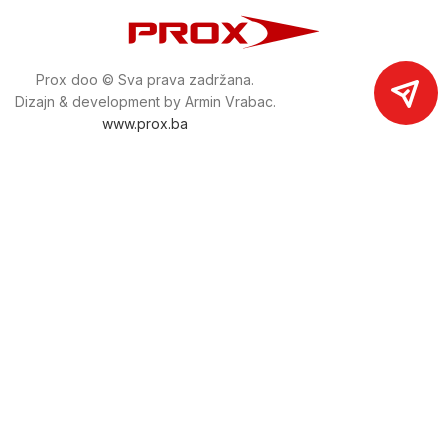
Prox doo © Sva prava zadržana.
Dizajn & development by Armin Vrabac.
www.prox.ba
Pratite nas na društvenim mrežama
proxdoo
Najveća trgovina mašina i alata u
Bosni i Hercegovini.
Tri prodajne lokacije alata i mašina u Sarajevu.
Više od 800 kategorija alata i mašina u kojima ćete pronaći