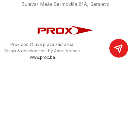
Bulevar Meše Selimovića 81A, Sarajevo
Prox doo © Sva prava zadržana.
Dizajn & development by Armin Vrabac.
www.prox.ba
Pratite nas na društvenim mrežama
proxdoo
Najveća trgovina mašina i alata u
Bosni i Hercegovini.