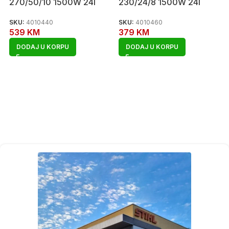
270/50/10 1500W 24l
230/24/8 1500W 24l
SKU:
4010440
SKU:
4010460
539
KM
379
KM
DODAJ U KORPU
DODAJ U KORPU