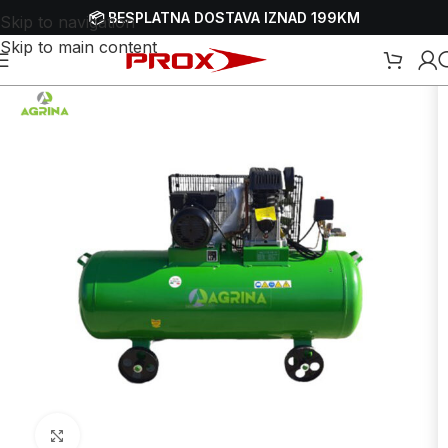
📦 BESPLATNA DOSTAVA IZNAD 199KM
Skip to navigation
Skip to main content
Kompresori
/
Električni kompresori
/
Električni monofazni kompresori
Uvećaj sliku