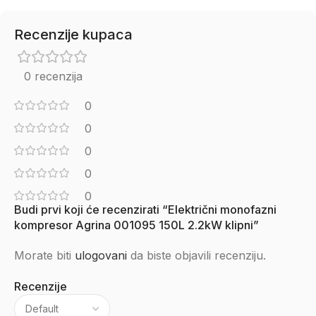
Recenzije kupaca
0 recenzija
0
0
0
0
0
Budi prvi koji će recenzirati “Električni monofazni
kompresor Agrina 001095 150L 2.2kW klipni”
Morate biti
ulogovani
da biste objavili recenziju.
Recenzije