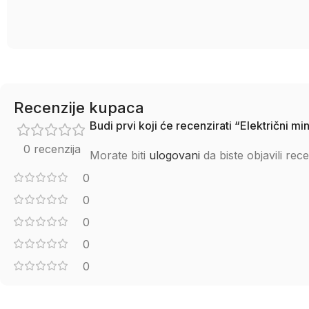
Recenzije kupaca
Budi prvi koji će recenzirati “Električni 
0 recenzija
Morate biti
ulogovani
da biste objavili rece
0
0
0
0
0