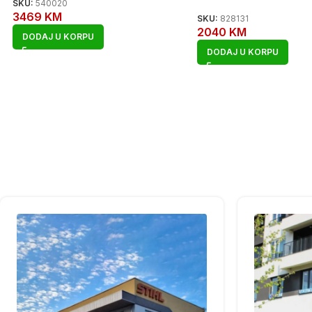
SKU:
540020
3469
KM
SKU:
828131
2040
KM
DODAJ U KORPU
DODAJ U KORPU