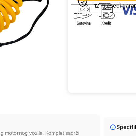
12 mjeseci garan
Uporedi
Specifi
eg motornog vozila. Komplet sadrži