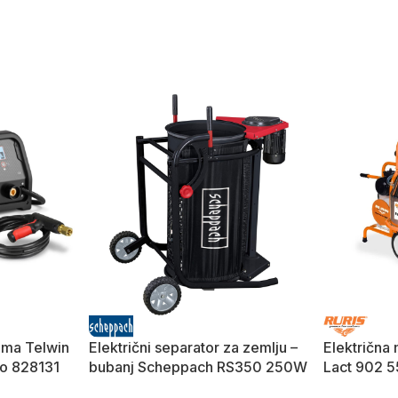
lima Telwin
Električni separator za zemlju –
Električna 
uo 828131
bubanj Scheppach RS350 250W
Lact 902 