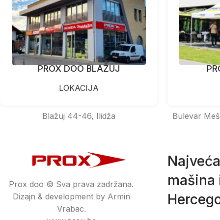
PROX DOO BLAŽUJ
PR
LOKACIJA
Blažuj 44-46, Ilidža
Bulevar Meš
Najveća
mašina i
Prox doo © Sva prava zadržana.
Hercego
Dizajn & development by Armin
Vrabac.