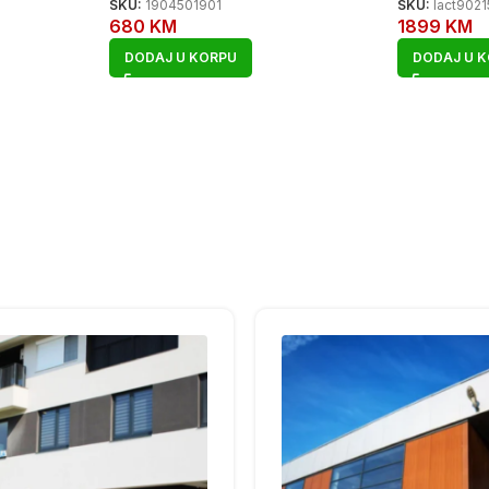
SKU:
1904501901
SKU:
lact9021
680
KM
1899
KM
DODAJ U KORPU
DODAJ U 