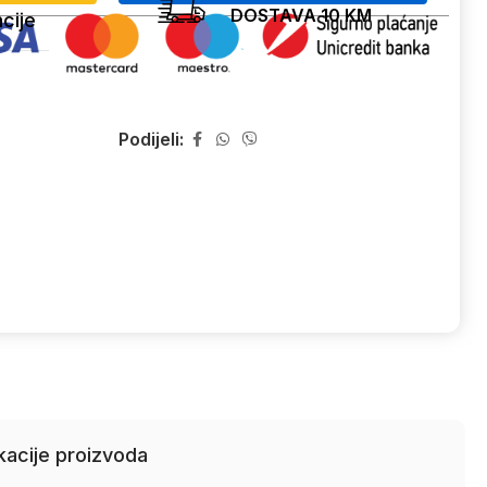
DOSTAVA 10 KM
cije
Podijeli:
kacije proizvoda