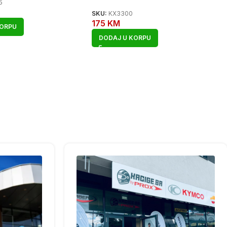
5
SKU:
KX3300
175
KM
KORPU
DODAJ U KORPU