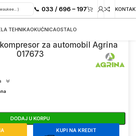
📞
033 / 696 – 197
KONTAK
ELA TEHNIKA
OKUĆNICA
OSTALO
i kompresor za automobil Agrina
017673
a
ana
DODAJ U KORPU
NA
KUPI NA KREDIT