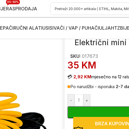
DO -80%
IJE
RASPRODAJA
EPAČI
RUČNI ALATI
USISIVAČI / VAP / PUHAČI
ULJA
HTZ
BIJ
mini kompresor za automobil Agrina 017673
Električni min
SKU:
017673
35
KM
💳
2,92 KM
mjesečno na 12 rat
Po narudžbi - isporuka
2-7 d
-
+
BRZA KUPOVI