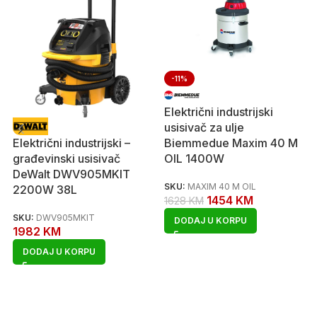
-11%
Električni industrijski
usisivač za ulje
Biemmedue Maxim 40 M
Električni industrijski –
OIL 1400W
građevinski usisivač
DeWalt DWV905MKIT
SKU:
MAXIM 40 M OIL
2200W 38L
1454
KM
1628
KM
SKU:
DWV905MKIT
DODAJ U KORPU
1982
KM
DODAJ U KORPU