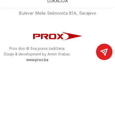
LOKACIJA
Bulevar Meše Selimovića 81A, Sarajevo
Prox doo © Sva prava zadržana.
Dizajn & development by Armin Vrabac.
www.prox.ba
Pratite nas na društvenim mrežama
proxdoo
Najveća trgovina mašina i alata u
Bosni i Hercegovini.