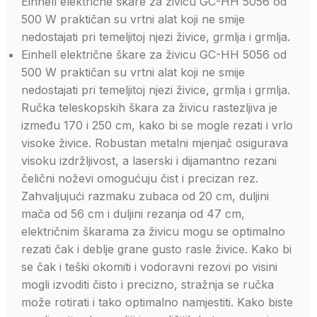
Einhell električne škare za živicu GC-HH 5056 od
500 W praktičan su vrtni alat koji ne smije
nedostajati pri temeljitoj njezi živice, grmlja i grmlja.
Einhell električne škare za živicu GC-HH 5056 od
500 W praktičan su vrtni alat koji ne smije
nedostajati pri temeljitoj njezi živice, grmlja i grmlja.
Ručka teleskopskih škara za živicu rastezljiva je
između 170 i 250 cm, kako bi se mogle rezati i vrlo
visoke živice. Robustan metalni mjenjač osigurava
visoku izdržljivost, a laserski i dijamantno rezani
čelični noževi omogućuju čist i precizan rez.
Zahvaljujući razmaku zubaca od 20 cm, duljini
mača od 56 cm i duljini rezanja od 47 cm,
električnim škarama za živicu mogu se optimalno
rezati čak i deblje grane gusto rasle živice. Kako bi
se čak i teški okomiti i vodoravni rezovi po visini
mogli izvoditi čisto i precizno, stražnja se ručka
može rotirati i tako optimalno namjestiti. Kako biste