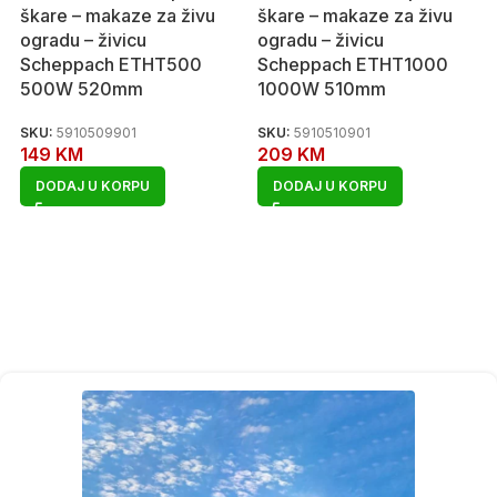
škare – makaze za živu
škare – makaze za živu
ogradu – živicu
ogradu – živicu
Scheppach ETHT500
Scheppach ETHT1000
500W 520mm
1000W 510mm
SKU:
5910509901
SKU:
5910510901
149
KM
209
KM
DODAJ U KORPU
DODAJ U KORPU