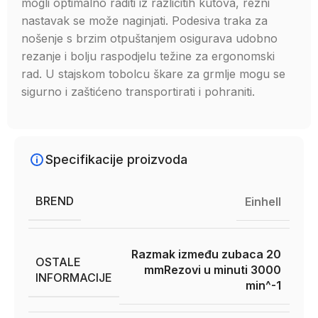
mogli optimalno raditi iz različitih kutova, rezni
nastavak se može naginjati. Podesiva traka za
nošenje s brzim otpuštanjem osigurava udobno
rezanje i bolju raspodjelu težine za ergonomski
rad. U stajskom tobolcu škare za grmlje mogu se
sigurno i zaštićeno transportirati i pohraniti.
Specifikacije proizvoda
BREND
Einhell
Razmak između zubaca 20
OSTALE
mm
Rezovi u minuti 3000
INFORMACIJE
min^-1