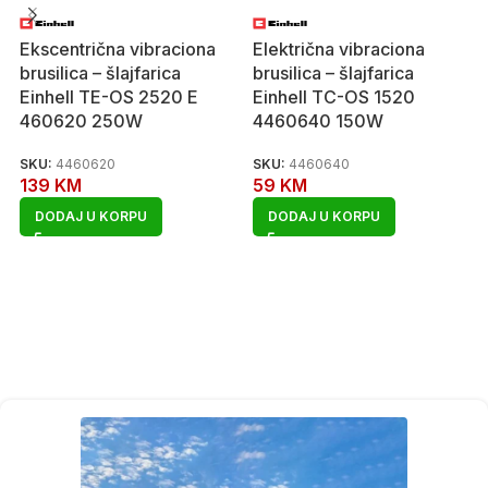
Ekscentrična vibraciona
Električna vibraciona
brusilica – šlajfarica
brusilica – šlajfarica
Einhell TE-OS 2520 E
Einhell TC-OS 1520
460620 250W
4460640 150W
SKU:
4460620
SKU:
4460640
139
KM
59
KM
DODAJ U KORPU
DODAJ U KORPU