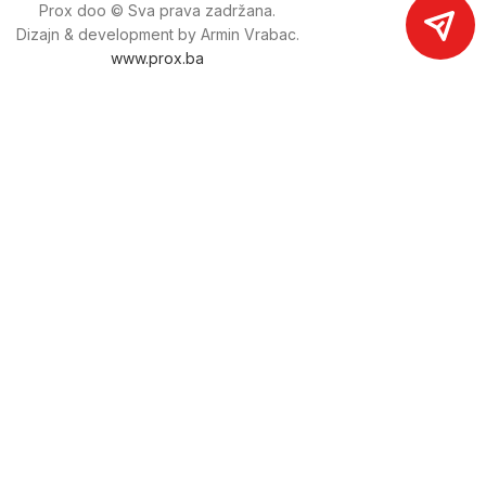
Prox doo © Sva prava zadržana.
Dizajn & development by Armin Vrabac.
www.prox.ba
Pratite nas na društvenim mrežama
proxdoo
Najveća trgovina mašina i alata u
Bosni i Hercegovini.
Tri prodajne lokacije alata i mašina u Sarajevu.
Više od 800 kategorija alata i mašina u kojima ćete pronaći
sve sortirano i raspoređeno, sa preko 22 000 artikala u
ponudi. Zastupamo i nudimo više od 230 brendova !