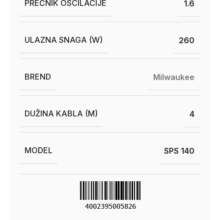
PREČNIK OSCILACIJE
1.6
ULAZNA SNAGA (W)
260
BREND
Milwaukee
DUŽINA KABLA (M)
4
MODEL
SPS 140
4002395005826