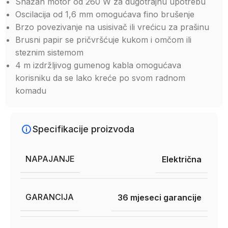
Snažan motor od 260 W za dugotrajnu upotrebu
Oscilacija od 1,6 mm omogućava fino brušenje
Brzo povezivanje na usisivač ili vrećicu za prašinu
Brusni papir se pričvršćuje kukom i omčom ili
steznim sistemom
4 m izdržljivog gumenog kabla omogućava
korisniku da se lako kreće po svom radnom
komadu
Specifikacije proizvoda
NAPAJANJE
Električna
GARANCIJA
36 mjeseci garancije