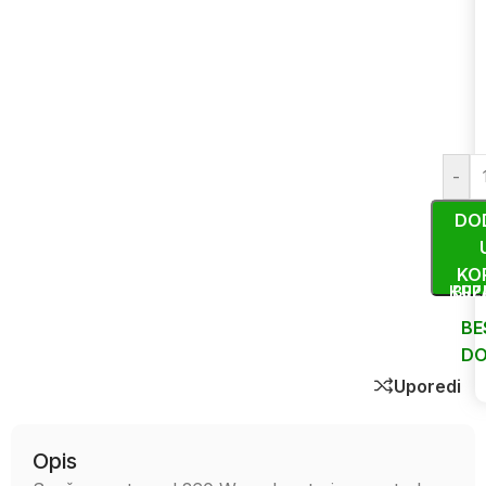
-
DO
KO
KUP
BRZ
BE
DO
Uporedi
Opis