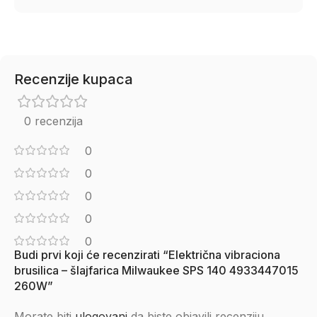
Recenzije kupaca
0 recenzija
0
0
0
0
0
Budi prvi koji će recenzirati “Električna vibraciona
brusilica – šlajfarica Milwaukee SPS 140 4933447015
260W”
Morate biti
ulogovani
da biste objavili recenziju.