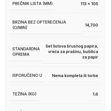
PREČNIK LISTA (MM)
113 x 105
BRZINA BEZ OPTEREĆENJA
14,700
(O/MIN)
Set listova brusnog papira,
STANDARDNA
vreća za prašinu, bušilica
OPREMA
za papir
ISPORUČENO U
Nema kompleta ili torbe
TEŽINA (KG)
1.6