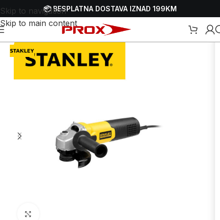
📦 BESPLATNA DOSTAVA IZNAD 199KM
Skip to navigation
Skip to main content
ti
/
Brusilice
/
Električne brusilice
/
Električne ugaone - kutne brusilice
Uvećaj sliku