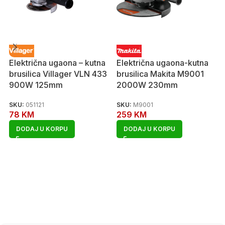
Električna ugaona – kutna
Električna ugaona-kutna
brusilica Villager VLN 433
brusilica Makita M9001
900W 125mm
2000W 230mm
SKU:
051121
SKU:
M9001
78
KM
259
KM
DODAJ U KORPU
DODAJ U KORPU