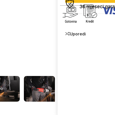
36 mjeseci gara
Uporedi