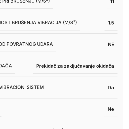
 PRI BRUŠENJU (M/S²)
11
OST BRUŠENJA VIBRACIJA (M/S²)
1.5
 OD POVRATNOG UDARA
NE
IDAČA
Prekidač za zaključavanje okidača
VIBRACIONI SISTEM
Da
Ne