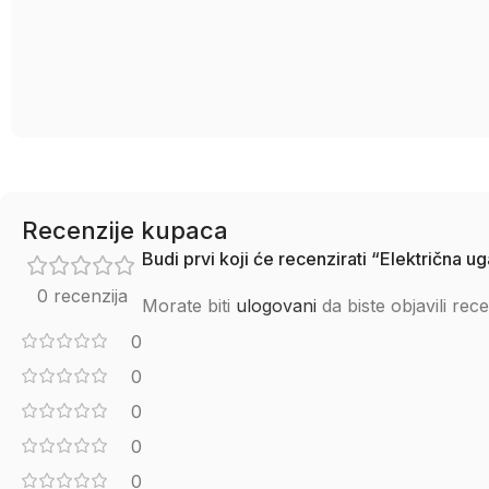
Recenzije kupaca
Budi prvi koji će recenzirati “Električ
0 recenzija
Morate biti
ulogovani
da biste objavili rece
0
0
0
0
0