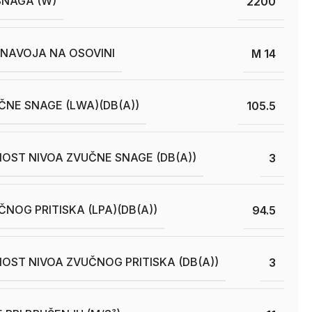
SNAGA (W)
2200
 NAVOJA NA OSOVINI
M 14
ČNE SNAGE (LWA)(DB(A))
105.5
OST NIVOA ZVUČNE SNAGE (DB(A))
3
ČNOG PRITISKA (LPA)(DB(A))
94.5
OST NIVOA ZVUČNOG PRITISKA (DB(A))
3