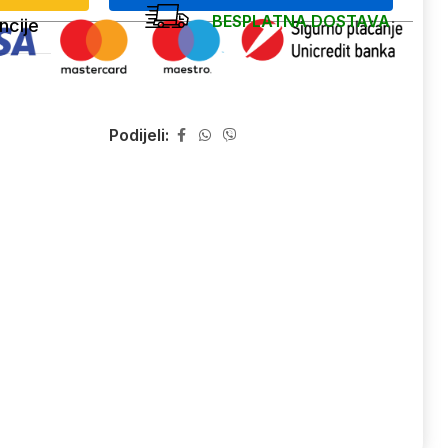
BESPLATNA DOSTAVA
ncije
Podijeli: