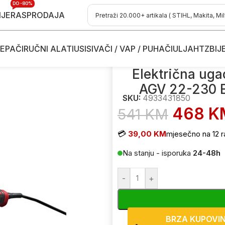
DO -80%
IJE
RASPRODAJA
EPAČI
RUČNI ALATI
USISIVAČI / VAP / PUHAČI
ULJA
HTZ
BIJ
 ugaone - kutne brusilice
/
Električna ugaona-kutna brusilica M
Električna ug
AGV 22-230 
SKU:
4933431850
468
K
541
KM
💳
39,00 KM
mjesečno na 12 r
Na stanju - isporuka
24-48h
-
+
BRZA KUPOVI