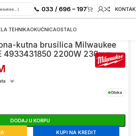
📞
033 / 696 – 197
KONTAK
ELA TEHNIKA
OKUĆNICA
OSTALO
ilwaukee AGV 22-230 E 4933431850 2200W 230mm
aona-kutna brusilica Milwaukee
E 4933431850 2200W 230mm
M
ata
Otoka
DODAJ U KORPU
NA
KUPI NA KREDIT