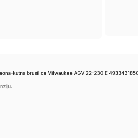
na ugaona-kutna brusilica Milwaukee AGV 22-230 E 493343
nziju.