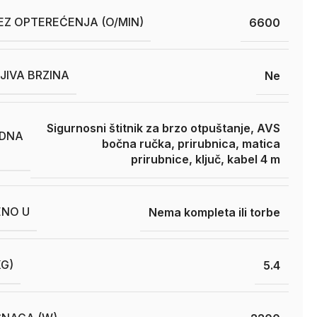
EZ OPTEREĆENJA (O/MIN)
6600
JIVA BRZINA
Ne
Sigurnosni štitnik za brzo otpuštanje, AVS
DNA
bočna ručka, prirubnica, matica
prirubnice, ključ, kabel 4 m
ENO U
Nema kompleta ili torbe
KG)
5.4