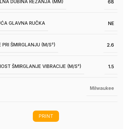
LNA DUBINA REZANJA (MM)
68
UĆA GLAVNA RUČKA
NE
E PRI ŠMIRGLANJU (M/S²)
2.6
OST ŠMIRGLANJE VIBRACIJE (M/S²)
1.5
Milwaukee
PRINT