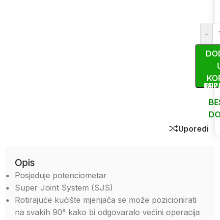
-
DO
KO
KUP
BRZ
BE
DO
Uporedi
Opis
Posjeduje potenciometar
Super Joint System (SJS)
Rotirajuće kućište mjenjača se može pozicionirati
na svakih 90° kako bi odgovaralo većini operacija