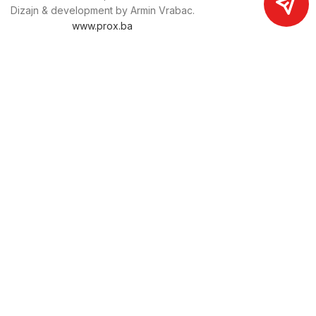
Dizajn & development by Armin Vrabac.
www.prox.ba
Pratite nas na društvenim mrežama
proxdoo
Najveća trgovina mašina i alata u
Bosni i Hercegovini.
Tri prodajne lokacije alata i mašina u Sarajevu.
Više od 800 kategorija alata i mašina u kojima ćete pronaći
sve sortirano i raspoređeno, sa preko 22 000 artikala u
ponudi. Zastupamo i nudimo više od 230 brendova !
Dostava u cijeloj BiH za 24/48h.