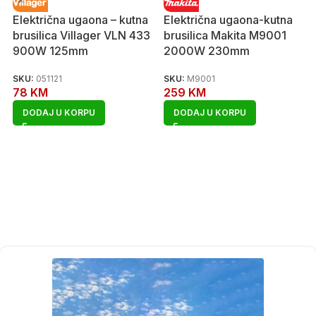
Električna ugaona – kutna
Električna ugaona-kutna
brusilica Villager VLN 433
brusilica Makita M9001
900W 125mm
2000W 230mm
SKU:
051121
SKU:
M9001
78
KM
259
KM
DODAJ U KORPU
DODAJ U KORPU