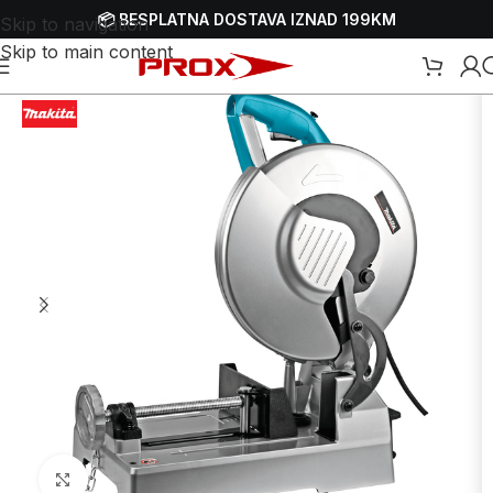
📦 BESPLATNA DOSTAVA IZNAD 199KM
Skip to navigation
Skip to main content
 i metala
/
Električne pile
/
Električne potezno-nagibne pile - štuceri
Uvećaj sliku