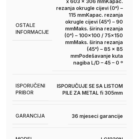
x 603 x 306 mm
Kapac.
rezanja okrugle cijevi (0°) –
115 mm
Kapac. rezanja
okrugle cijevi (45°) – 90
OSTALE
mm
Maks. širina rezanja
INFORMACIJE
(0°) – 100×100 / 75×150
mm
Maks. širina rezanja
(45°) – 85 x 85
mm
Podešavanje kuta
nagiba L/D – 45 – 0 º
ISPORUČENI
ISPORUČUJE SE SA LISTOM
PRIBOR
PILE ZA METAL fi 305mm
GARANCIJA
36 mjeseci garancije