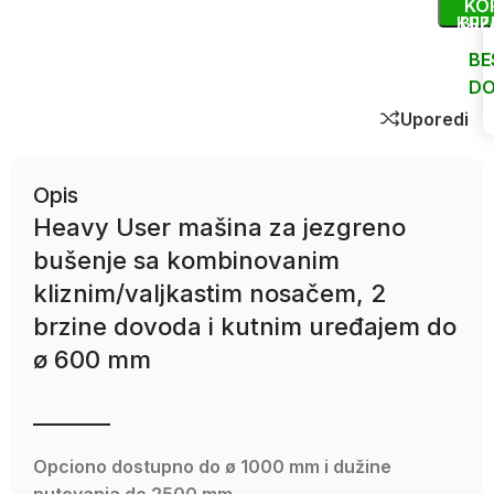
KO
KUP
BRZ
BE
DO
Uporedi
Opis
Heavy User mašina za jezgreno
bušenje sa kombinovanim
kliznim/valjkastim nosačem, 2
brzine dovoda i kutnim uređajem do
ø 600 mm
_______
Opciono dostupno do ø 1000 mm i dužine