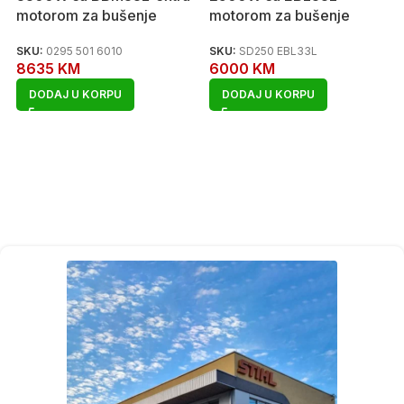
motorom za bušenje
motorom za bušenje
SKU:
0295 501 6010
SKU:
SD250 EBL33L
8635
KM
6000
KM
DODAJ U KORPU
DODAJ U KORPU