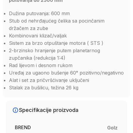
putovanja do 2500 mm
Dužina putovanja: 600 mm
Stub od nehrđajućeg čelika sa pocinčanim
držačem za zube
Kombinovani klizač/valjak
Sistem za brzo otpuštanje motora (
STS
)
2-brzinsko hranjenje putem planetarnog
zupčanika (redukcija 1:4)
Rad lijevom i desnom rukom
Uređaj za ugaono bušenje 60° pozitivno/negativno
Alat i set za pričvršćivanje uključeni
Stalak za bušilicu, težina 26 kg
Specifikacije proizvoda
BREND
Golz