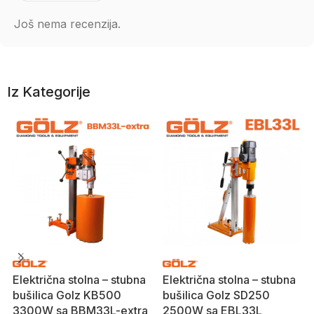
Još nema recenzija.
Iz Kategorije
Električna stolna – stubna
Električna stolna – stubna
bušilica Golz KB500
bušilica Golz SD250
3300W sa BBM33L-extra
2500W sa EBL33L