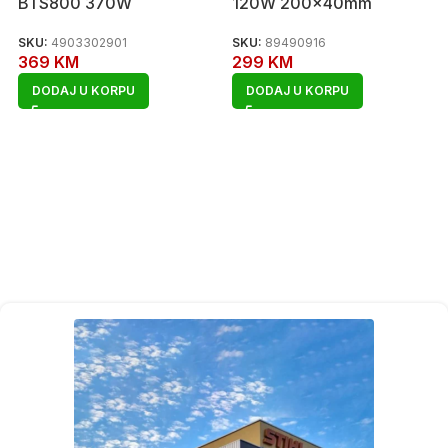
BTS800 370W
120W 200x40mm
SKU:
4903302901
SKU:
89490916
369
KM
299
KM
DODAJ U KORPU
DODAJ U KORPU