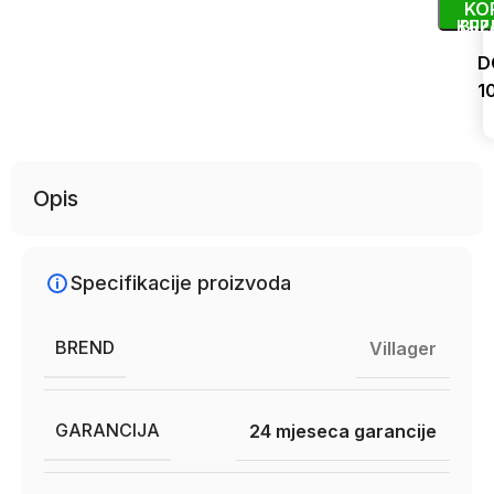
KO
KUP
BRZ
D
1
Uporedi
Opis
Specifikacije proizvoda
BREND
Villager
GARANCIJA
24 mjeseca garancije